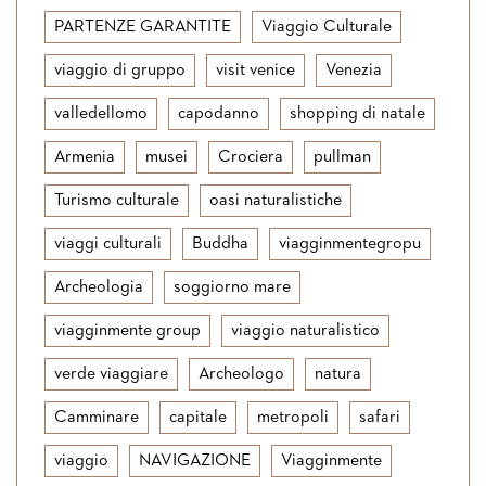
PARTENZE GARANTITE
Viaggio Culturale
viaggio di gruppo
visit venice
Venezia
valledellomo
capodanno
shopping di natale
Armenia
musei
Crociera
pullman
Turismo culturale
oasi naturalistiche
viaggi culturali
Buddha
viagginmentegropu
Archeologia
soggiorno mare
viagginmente group
viaggio naturalistico
verde viaggiare
Archeologo
natura
Camminare
capitale
metropoli
safari
viaggio
NAVIGAZIONE
Viagginmente