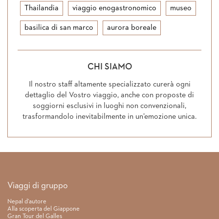
Thailandia
viaggio enogastronomico
museo
basilica di san marco
aurora boreale
CHI SIAMO
Il nostro staff altamente specializzato curerà ogni
dettaglio del Vostro viaggio, anche con proposte di
soggiorni esclusivi in luoghi non convenzionali,
trasformandolo inevitabilmente in un’emozione unica.
Link rapidi
Viaggi di gruppo
Nepal d’autore
Alla scoperta del Giappone
Gran Tour del Galles