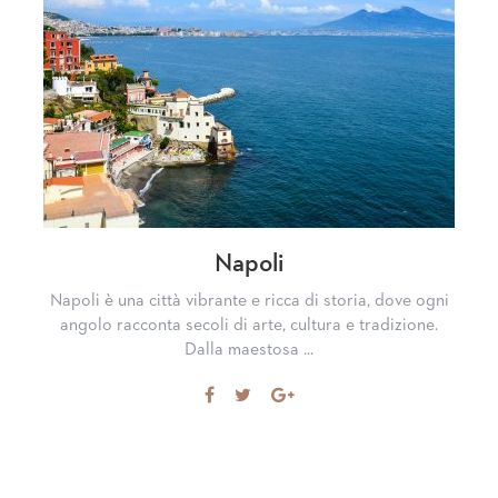
Napoli
Napoli è una città vibrante e ricca di storia, dove ogni
angolo racconta secoli di arte, cultura e tradizione.
Dalla maestosa ...
Share
Tweet
Share
on
on
Facebook
Google+