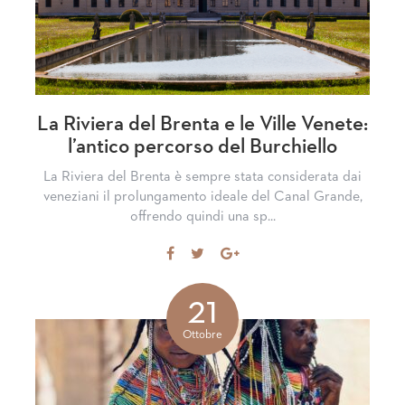
La Riviera del Brenta e le Ville Venete:
l’antico percorso del Burchiello
La Riviera del Brenta è sempre stata considerata dai
veneziani il prolungamento ideale del Canal Grande,
offrendo quindi una sp...
Share
Tweet
Share
on
on
Facebook
Google+
21
Ottobre