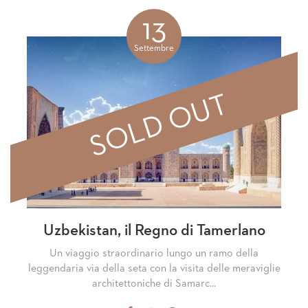
on
on
Facebook
Google+
13
Settembre
SOLD OUT
Uzbekistan, il Regno di Tamerlano
Un viaggio straordinario lungo un ramo della
leggendaria via della seta con la visita delle meraviglie
architettoniche di Samarc...