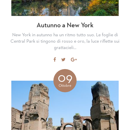
Autunno a New York
New York in autunno ha un ritmo tutto suo. Le foglie di
Central Park si tingono di rosso e oro, la luce riflette sui
grattacieli...
Share
Tweet
Share
on
on
Facebook
Google+
09
Ottobre