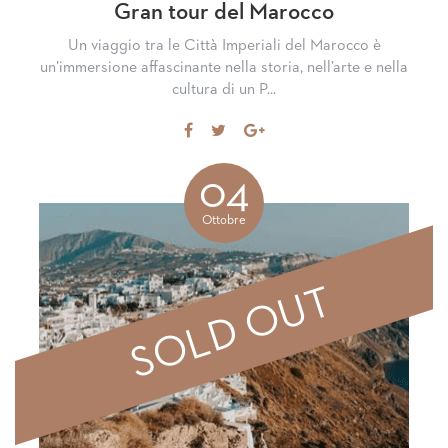
Gran tour del Marocco
Un viaggio tra le Città Imperiali del Marocco è
un’immersione affascinante nella storia, nell’arte e nella
cultura di un P...
Share
Tweet
Share
on
on
Facebook
Google+
04
Ottobre
SOLD OUT