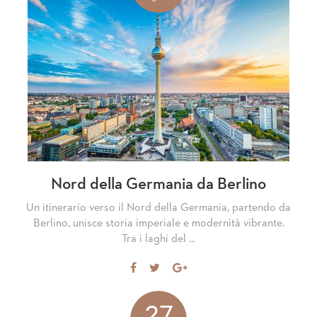
Nord della Germania da Berlino
Un itinerario verso il Nord della Germania, partendo da
Berlino, unisce storia imperiale e modernità vibrante.
Tra i laghi del ...
Share
Tweet
Share
on
on
Facebook
Google+
27