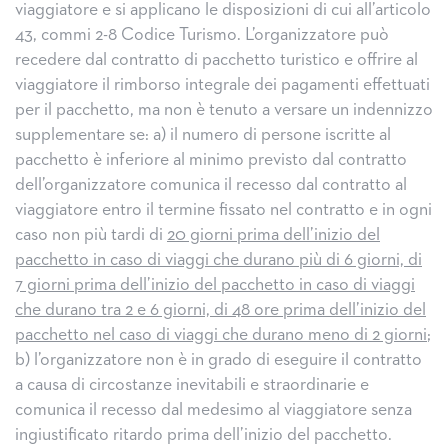
viaggiatore e si applicano le disposizioni di cui all’articolo
43, commi 2-8 Codice Turismo. L’organizzatore può
recedere dal contratto di pacchetto turistico e offrire al
viaggiatore il rimborso integrale dei pagamenti effettuati
per il pacchetto, ma non è tenuto a versare un indennizzo
supplementare se: a) il numero di persone iscritte al
pacchetto è inferiore al minimo previsto dal contratto
dell’organizzatore comunica il recesso dal contratto al
viaggiatore entro il termine fissato nel contratto e in ogni
caso non più tardi di
20 giorni prima dell’inizio del
pacchetto in caso di viaggi che durano più di 6 giorni, di
7 giorni prima dell’inizio del pacchetto in caso di viaggi
che durano tra 2 e 6 giorni, di 48 ore prima dell’inizio del
pacchetto nel caso di viaggi che durano meno di 2 giorni
;
b) l’organizzatore non è in grado di eseguire il contratto
a causa di circostanze inevitabili e straordinarie e
comunica il recesso dal medesimo al viaggiatore senza
ingiustificato ritardo prima dell’inizio del pacchetto.