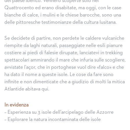
del paese iberico. Vennero scoperte solo nel
Quattrocento ed erano disabitate, ma oggi, con le case
bianche di calce, i mulini e le chiese barocche, sono una
delle pittoresche testimonianze della cultura lusitana.
Se decidete di partire, non perdete le caldere vulcaniche
riempite da laghi naturali, passeggiate nelle esili pianure
costiere ai piedi di falesie dirupate, lanciatevi in trekking
spettacolari ammirando il mare che infuria sulle scogliere,
avvistate l’açor, che in portoghese vuol dire «falco» e che
ha dato il nome a queste isole. Le cose da fare sono
infinite e non dimenticate che a giudizio di molti la mitica
Atlantide abitava qui.
In evidenza
– Esperienza su 3 isole dell’arcipelago delle Azzorre
– Esplorare la natura incontaminata delle isole