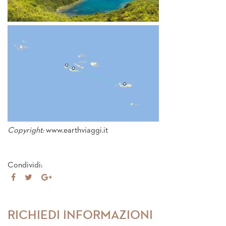
Copyright:
www.earthviaggi.it
Condividi:
Share
Tweet
Share
on
on
Facebook
Google+
RICHIEDI INFORMAZIONI