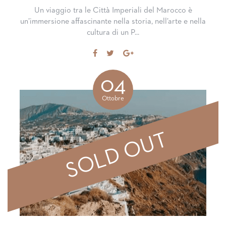
Un viaggio tra le Città Imperiali del Marocco è
un’immersione affascinante nella storia, nell’arte e nella
cultura di un P...
Share
Tweet
Share
on
on
Facebook
Google+
04
Ottobre
SOLD OUT