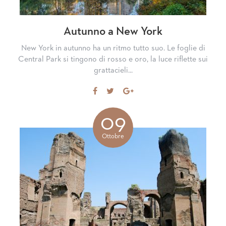
Autunno a New York
New York in autunno ha un ritmo tutto suo. Le foglie di
Central Park si tingono di rosso e oro, la luce riflette sui
grattacieli...
Share
Tweet
Share
on
on
Facebook
Google+
09
Ottobre