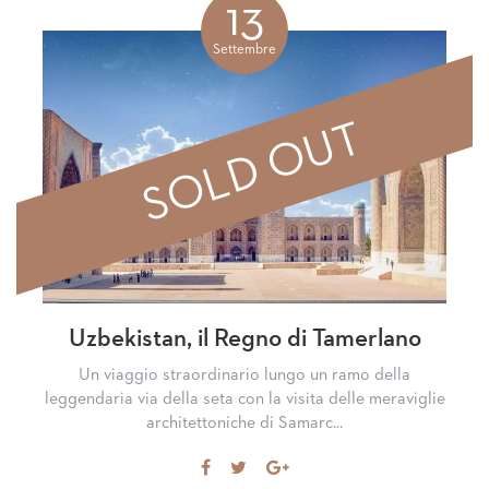
Facebook
Google+
13
Settembre
SOLD OUT
Uzbekistan, il Regno di Tamerlano
Un viaggio straordinario lungo un ramo della
leggendaria via della seta con la visita delle meraviglie
architettoniche di Samarc...
Share
Tweet
Share