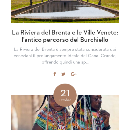
La Riviera del Brenta e le Ville Venete:
l’antico percorso del Burchiello
La Riviera del Brenta è sempre stata considerata dai
veneziani il prolungamento ideale del Canal Grande,
offrendo quindi una sp...
Share
Tweet
Share
on
on
Facebook
Google+
21
Ottobre