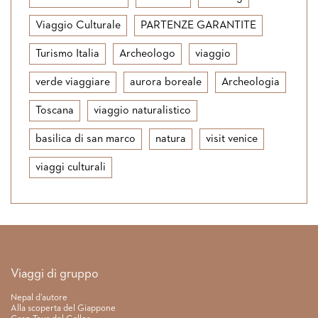
Viaggio Culturale
PARTENZE GARANTITE
Turismo Italia
Archeologo
viaggio
verde viaggiare
aurora boreale
Archeologia
Toscana
viaggio naturalistico
basilica di san marco
natura
visit venice
viaggi culturali
Link rapidi
Viaggi di gruppo
Nepal d’autore
Alla scoperta del Giappone