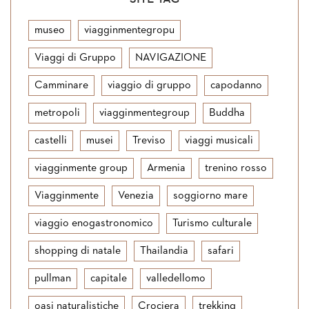
museo
viagginmentegropu
Viaggi di Gruppo
NAVIGAZIONE
Camminare
viaggio di gruppo
capodanno
metropoli
viagginmentegroup
Buddha
castelli
musei
Treviso
viaggi musicali
viagginmente group
Armenia
trenino rosso
Viagginmente
Venezia
soggiorno mare
viaggio enogastronomico
Turismo culturale
shopping di natale
Thailandia
safari
pullman
capitale
valledellomo
oasi naturalistiche
Crociera
trekking