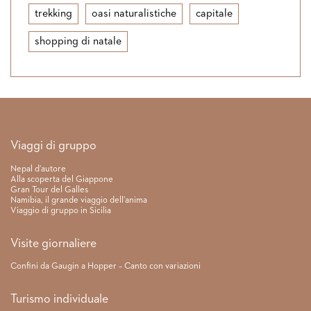
trekking
oasi naturalistiche
capitale
shopping di natale
Link rapidi
Viaggi di gruppo
Nepal d’autore
Alla scoperta del Giappone
Gran Tour del Galles
Namibia, il grande viaggio dell’anima
Viaggio di gruppo in Sicilia
Visite giornaliere
Confini da Gaugin a Hopper – Canto con variazioni
Turismo individuale