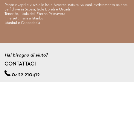
Ponte 25 aprile 2026 alle Isole Azzorre: natura, vulcani, avvistamento balene.
Self drive in Scozia, Isole Ebridi e Orcadi
Tenerife, l’Isola dell’Eterna Primavera
Fine settimana a Istanbul
Istanbul e Cappadocia
Hai bisogno di aiuto?
CONTATTACI
0422.210412
info@viagginmente.net
Regolamento
|
Condizioni di contratto
|
Privacy & cookie policy
|
Assicurazione viaggi di gruppo
VIAGGINMENTE S.R.L. s.u.
Via A. Zorzetto, 6 - 31100 Treviso (Italy)