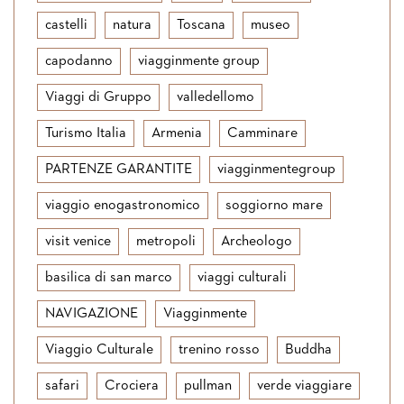
castelli
natura
Toscana
museo
capodanno
viagginmente group
Viaggi di Gruppo
valledellomo
Turismo Italia
Armenia
Camminare
PARTENZE GARANTITE
viagginmentegroup
viaggio enogastronomico
soggiorno mare
visit venice
metropoli
Archeologo
basilica di san marco
viaggi culturali
NAVIGAZIONE
Viagginmente
Viaggio Culturale
trenino rosso
Buddha
safari
Crociera
pullman
verde viaggiare