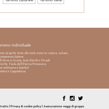
Turismo culturale
Turismo Italia
urismo individuale
nte 25 aprile 2026 alle Isole Azzorre: natura, vulcani,
vistamento balene.
lf drive in Scozia, Isole Ebridi e Orcadi
nerife, l’Isola dell’Eterna Primavera
ne settimana a Istanbul
tanbul e Cappadocia
ntratto
|
Privacy & cookie policy
|
Assicurazione viaggi di gruppo