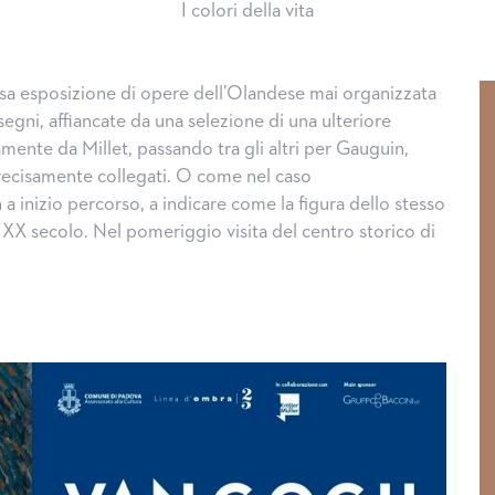
I colori della vita
nsa esposizione di opere dell’Olandese mai organizzata
isegni, affiancate da una selezione di una ulteriore
iamente da Millet, passando tra gli altri per Gauguin,
 precisamente collegati. O come nel caso
 a inizio percorso, a indicare come la figura dello stesso
XX secolo. Nel pomeriggio visita del centro storico di