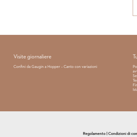
Visite giornaliere
T
Confini da Gaugin a Hopper – Canto con variazioni
Po
av
Se
Te
Fi
Is
Regolamento
|
Condizioni di co