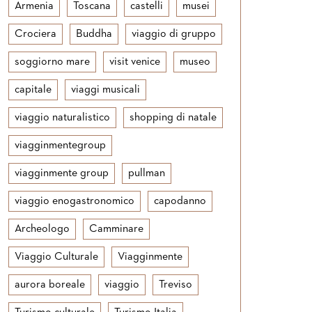
Armenia
Toscana
castelli
musei
Crociera
Buddha
viaggio di gruppo
soggiorno mare
visit venice
museo
capitale
viaggi musicali
viaggio naturalistico
shopping di natale
viagginmentegroup
viagginmente group
pullman
viaggio enogastronomico
capodanno
Archeologo
Camminare
Viaggio Culturale
Viagginmente
aurora boreale
viaggio
Treviso