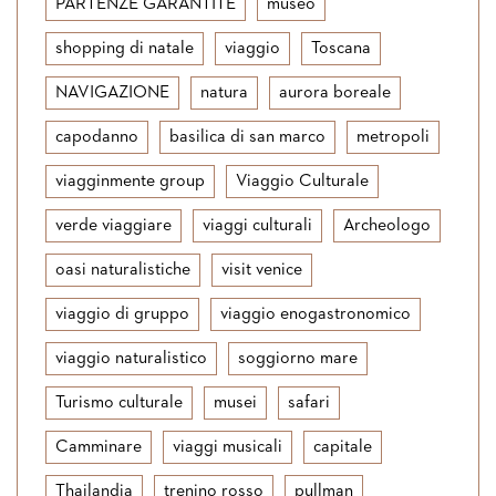
PARTENZE GARANTITE
museo
shopping di natale
viaggio
Toscana
NAVIGAZIONE
natura
aurora boreale
capodanno
basilica di san marco
metropoli
viagginmente group
Viaggio Culturale
verde viaggiare
viaggi culturali
Archeologo
oasi naturalistiche
visit venice
viaggio di gruppo
viaggio enogastronomico
viaggio naturalistico
soggiorno mare
Turismo culturale
musei
safari
Camminare
viaggi musicali
capitale
Thailandia
trenino rosso
pullman