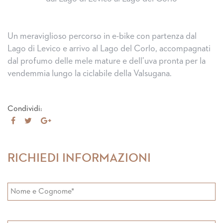
Un meraviglioso percorso in e-bike con partenza dal
Lago di Levico e arrivo al Lago del Corlo, accompagnati
dal profumo delle mele mature e dell’uva pronta per la
vendemmia lungo la ciclabile della Valsugana.
Condividi:
Share
Tweet
Share
on
on
Facebook
Google+
RICHIEDI INFORMAZIONI