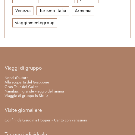
Venezia
Turismo Italia
Armenia
viagginmentegroup
Link rapidi
Viaggi di gruppo
Nepal d’autore
Alla scoperta del Giappone
Gran Tour del Galles
Namibia, il grande viaggio dell’anima
Viaggio di gruppo in Sicilia
Visite giornaliere
Confini da Gaugin a Hopper – Canto con variazioni
Turismo individuale