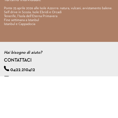
Ponte 25 aprile 2026 alle Isole Azzorre: natura, vulcani, avvistamento balene.
Self drive in Scozia, Isole Ebridi e Orcadi
Tenerife, l’Isola dell’Eterna Primavera
Fine settimana a Istanbul
Istanbul e Cappadocia
Hai bisogno di aiuto?
CONTATTACI
0422.210412
info@viagginmente.net
Regolamento
|
Condizioni di contratto
|
Privacy & cookie policy
|
Assicurazione viaggi di gruppo
VIAGGINMENTE S.R.L. s.u.