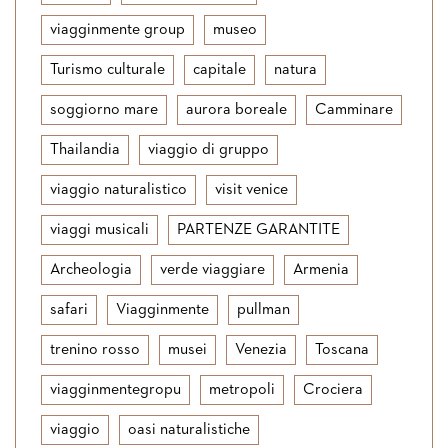
viagginmente group
museo
Turismo culturale
capitale
natura
soggiorno mare
aurora boreale
Camminare
Thailandia
viaggio di gruppo
viaggio naturalistico
visit venice
viaggi musicali
PARTENZE GARANTITE
Archeologia
verde viaggiare
Armenia
safari
Viagginmente
pullman
trenino rosso
musei
Venezia
Toscana
viagginmentegropu
metropoli
Crociera
viaggio
oasi naturalistiche