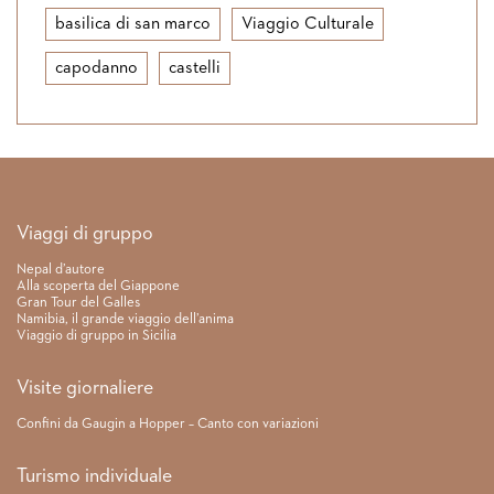
basilica di san marco
Viaggio Culturale
capodanno
castelli
Link rapidi
Viaggi di gruppo
Nepal d’autore
Alla scoperta del Giappone
Gran Tour del Galles
Namibia, il grande viaggio dell’anima
Viaggio di gruppo in Sicilia
Visite giornaliere
Confini da Gaugin a Hopper – Canto con variazioni
Turismo individuale