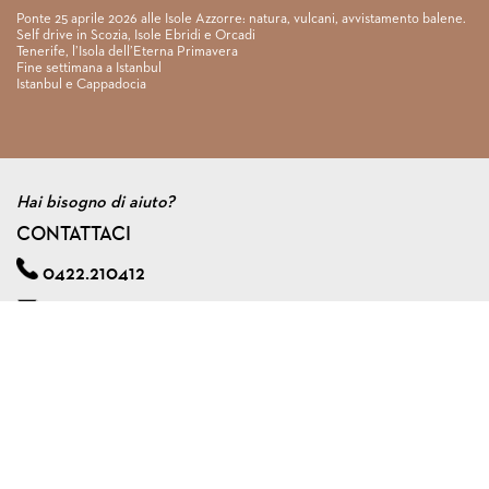
Ponte 25 aprile 2026 alle Isole Azzorre: natura, vulcani, avvistamento balene.
Self drive in Scozia, Isole Ebridi e Orcadi
Tenerife, l’Isola dell’Eterna Primavera
Fine settimana a Istanbul
Istanbul e Cappadocia
Hai bisogno di aiuto?
CONTATTACI
0422.210412
info@viagginmente.net
Regolamento
|
Condizioni di contratto
|
Privacy & cookie policy
|
Assicurazione viaggi di gruppo
VIAGGINMENTE S.R.L. s.u.
Via A. Zorzetto, 6 - 31100 Treviso (Italy)