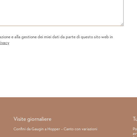
one e alla gestione dei miei dati da parte di questo sito web in
rivacy
Visite giornaliere
T
Confini da Gaugin a Hopper – Canto con variazioni
Po
av