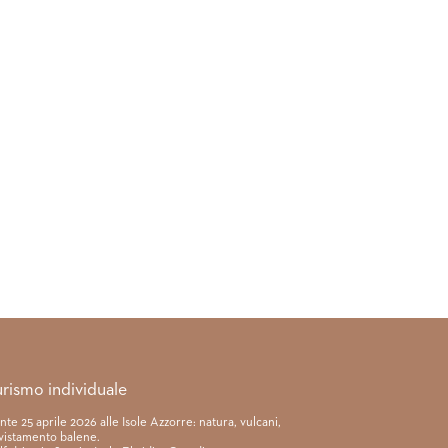
urismo individuale
nte 25 aprile 2026 alle Isole Azzorre: natura, vulcani,
vistamento balene.