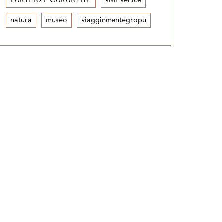
PARTENZE GARANTITE
visit venice
natura
museo
viagginmentegropu