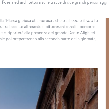
Poesia ed architettura sulle tracce di due grandi personaggi
lla “Marca gioiosa et amorosa”, che tra il 200 e il 300 fu
 Tra facciate affrescate e pittoreschi canali il percorso
a e ci riporterà alla presenza del grande Dante Alighieri
entale poi prepareranno alla seconda parte della giornata,