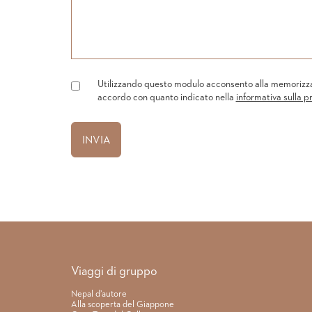
Utilizzando questo modulo acconsento alla memorizzazi
accordo con quanto indicato nella
informativa sulla p
Link rapidi
Viaggi di gruppo
Nepal d’autore
Alla scoperta del Giappone