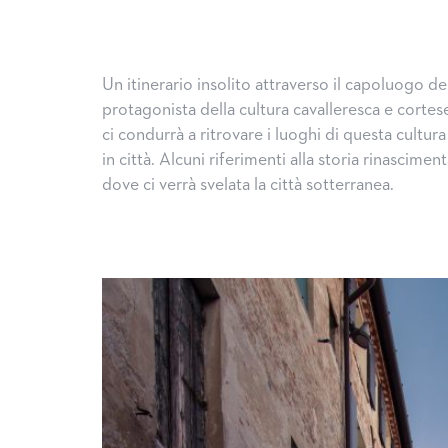
Un itinerario insolito attraverso il capoluogo de
protagonista della cultura cavalleresca e cortese.
ci condurrà a ritrovare i luoghi di questa cultur
in città. Alcuni riferimenti alla storia rinascim
dove ci verrà svelata la città sotterranea.