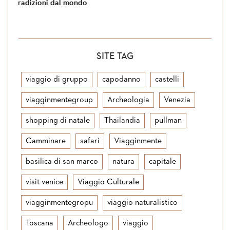
adizioni dal mondo
Si torna in Giorda
SITE TAG
viaggio di gruppo
capodanno
castelli
viagginmentegroup
Archeologia
Venezia
shopping di natale
Thailandia
pullman
Camminare
safari
Viagginmente
basilica di san marco
natura
capitale
visit venice
Viaggio Culturale
viagginmentegropu
viaggio naturalistico
Toscana
Archeologo
viaggio