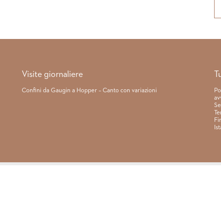
Visite giornaliere
T
Confini da Gaugin a Hopper – Canto con variazioni
Po
av
Se
Te
Fi
Is
Regolamento
|
Condizioni di co