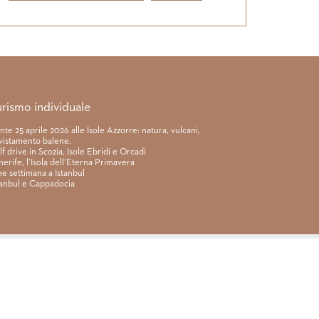
urismo individuale
nte 25 aprile 2026 alle Isole Azzorre: natura, vulcani,
vistamento balene.
lf drive in Scozia, Isole Ebridi e Orcadi
nerife, l’Isola dell’Eterna Primavera
ne settimana a Istanbul
tanbul e Cappadocia
ntratto
|
Privacy & cookie policy
|
Assicurazione viaggi di gruppo
VIAGGINMENTE S.R.L. s.u.