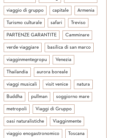
viaggio di gruppo
capitale
Armenia
Turismo culturale
safari
Treviso
PARTENZE GARANTITE
Camminare
verde viaggiare
basilica di san marco
viagginmentegropu
Venezia
Thailandia
aurora boreale
viaggi musicali
visit venice
natura
Buddha
pullman
soggiorno mare
metropoli
Viaggi di Gruppo
oasi naturalistiche
Viagginmente
viaggio enogastronomico
Toscana