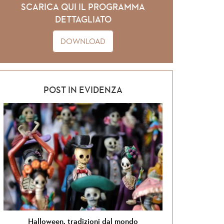
SCARICA QUI IL PROGRAMMA
DETTAGLIATO
DOWNLOAD
POST IN EVIDENZA
Halloween, tradizioni dal mondo
Si torna i