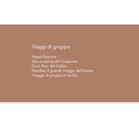
Link rapidi
Viaggi di gruppo
Nepal d’autore
Alla scoperta del Giappone
Gran Tour del Galles
Namibia, il grande viaggio dell’anima
Viaggio di gruppo in Sicilia
Hai bisogno di aiuto?
CONTATTACI
0422.210412