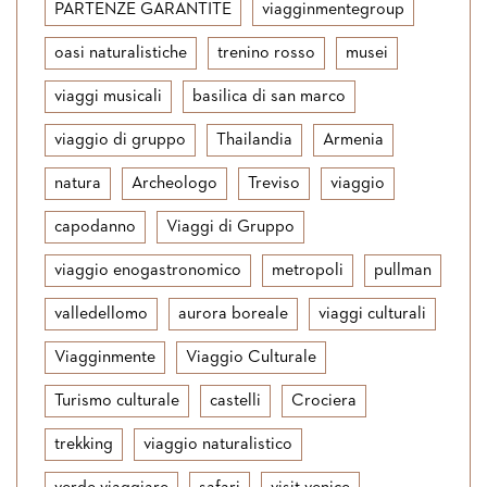
PARTENZE GARANTITE
viagginmentegroup
oasi naturalistiche
trenino rosso
musei
viaggi musicali
basilica di san marco
viaggio di gruppo
Thailandia
Armenia
natura
Archeologo
Treviso
viaggio
capodanno
Viaggi di Gruppo
viaggio enogastronomico
metropoli
pullman
valledellomo
aurora boreale
viaggi culturali
Viagginmente
Viaggio Culturale
Turismo culturale
castelli
Crociera
trekking
viaggio naturalistico