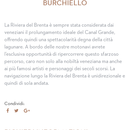
BURCHIELLO
La Riviera del Brenta è sempre stata considerata dai
veneziani il prolungamento ideale del Canal Grande,
offrendo quindi una spettacolarità degna della città
lagunare. A bordo delle nostre motonavi avrete
l’esclusiva opportunità di ripercorrere questo sfarzoso
percorso, caro non solo alla nobiltà veneziana ma anche
ai più famosi artisti e personaggi dei secoli scorsi. La
navigazione lungo la Riviera del Brenta è unidirezionale e
quindi di sola andata.
Condividi:
Share
Tweet
Share
on
on
Facebook
Google+