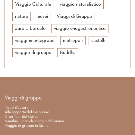
Viaggio Culturale
viaggio naturalistico
natura
musei
Viaggi di Gruppo
aurora boreale
viaggio enogastronomico
viagginmentegropu
metropoli
castelli
viaggio di gruppo
Buddha
Link rapidi
Viaggi di gruppo
Nepal d’autore
Alla scoperta del Giappone
Gran Tour del Galles
Namibia, il grande viaggio dell’anima
Viaggio di gruppo in Sicilia