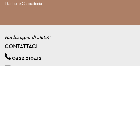
Istanbul e Cappadocia
Hai bisogno di aiuto?
CONTATTACI
0422.210412
info@viagginmente.net
Regolamento
|
Condizioni di contratto
|
Privacy & cookie policy
|
Assicurazione viaggi di gruppo
VIAGGINMENTE S.R.L. s.u.
Via A. Zorzetto, 6 - 31100 Treviso (Italy)
Tel. 0422.210412 - Fax 0422.591240
P.I. 04561920267
Capitale Sociale € 10.000,00 I.V.