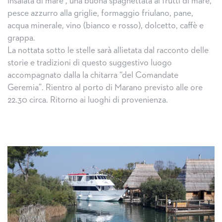
insalata di mare , una buona spaghettata ai frutti di mare,
pesce azzurro alla griglie, formaggio friulano, pane,
acqua minerale, vino (bianco e rosso), dolcetto, caffè e
grappa.
La nottata sotto le stelle sarà allietata dal racconto delle
storie e tradizioni di questo suggestivo luogo
accompagnato dalla la chitarra “del Comandate
Geremia”. Rientro al porto di Marano previsto alle ore
22.30 circa. Ritorno ai luoghi di provenienza.