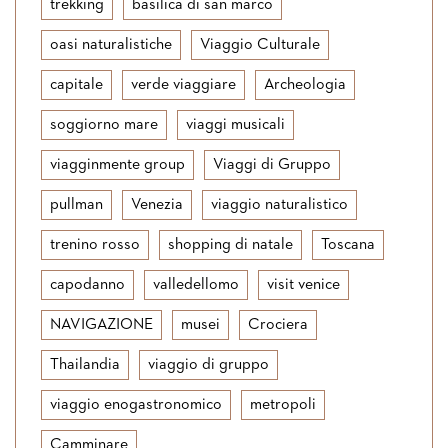
trekking
basilica di san marco
oasi naturalistiche
Viaggio Culturale
capitale
verde viaggiare
Archeologia
soggiorno mare
viaggi musicali
viagginmente group
Viaggi di Gruppo
pullman
Venezia
viaggio naturalistico
trenino rosso
shopping di natale
Toscana
capodanno
valledellomo
visit venice
NAVIGAZIONE
musei
Crociera
Thailandia
viaggio di gruppo
viaggio enogastronomico
metropoli
Camminare