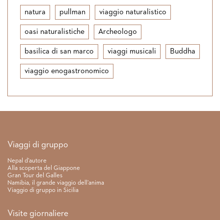
natura
pullman
viaggio naturalistico
oasi naturalistiche
Archeologo
basilica di san marco
viaggi musicali
Buddha
viaggio enogastronomico
Link rapidi
Viaggi di gruppo
Nepal d’autore
Alla scoperta del Giappone
Gran Tour del Galles
Namibia, il grande viaggio dell’anima
Viaggio di gruppo in Sicilia
Visite giornaliere