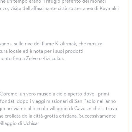
che un tempo erano il rifugio preferito dei monaci
Halloween, tradizioni dal mon
nzo, visita dell’affascinante città sotterranea di Kaymakli
Avanos, sulle rive del fiume Kizilirmak, che mostra
tura locale ed è nota per i suoi prodotti
mento fino a Zelve e Kizilcukur.
 Goreme, un vero museo a cielo aperto dove i primi
fondati dopo i viaggi missionari di San Paolo nell’anno
o arriviamo al piccolo villaggio di Cavusin che si trova
e crollata della città-grotta cristiana. Successivamente
villaggio di Uchisar