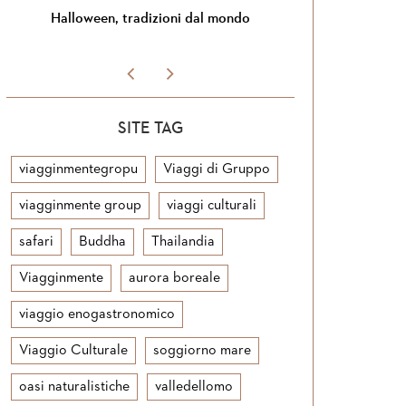
do
Si torna in Giordania
Nuove 
SITE TAG
viagginmentegropu
Viaggi di Gruppo
viagginmente group
viaggi culturali
safari
Buddha
Thailandia
Viagginmente
aurora boreale
viaggio enogastronomico
Viaggio Culturale
soggiorno mare
oasi naturalistiche
valledellomo