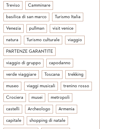
Treviso
Camminare
basilica di san marco
Turismo Italia
Venezia
pullman
visit venice
natura
Turismo culturale
viaggio
PARTENZE GARANTITE
viaggio di gruppo
capodanno
verde viaggiare
Toscana
trekking
museo
viaggi musicali
trenino rosso
Crociera
musei
metropoli
castelli
Archeologo
Armenia
capitale
shopping di natale