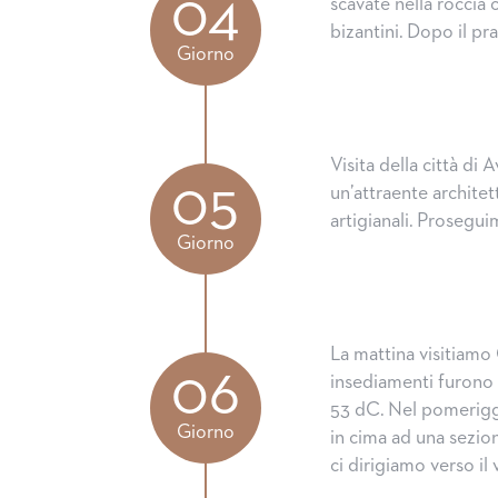
04
scavate nella roccia 
bizantini. Dopo il pra
Giorno
Visita della città di 
05
un’attraente architet
artigianali. Prosegui
Giorno
La mattina visitiamo
06
insediamenti furono 
53 dC. Nel pomeriggi
Giorno
in cima ad una sezion
ci dirigiamo verso il 