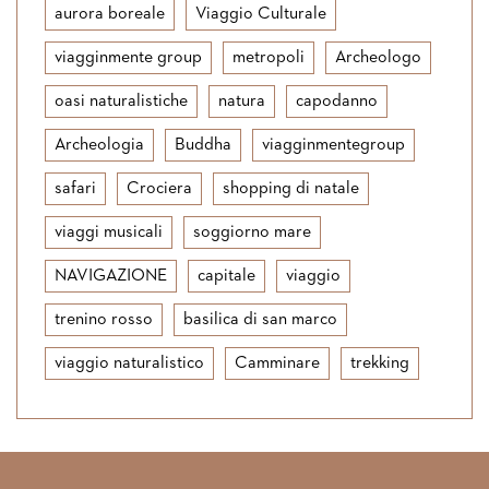
aurora boreale
Viaggio Culturale
viagginmente group
metropoli
Archeologo
oasi naturalistiche
natura
capodanno
Archeologia
Buddha
viagginmentegroup
safari
Crociera
shopping di natale
viaggi musicali
soggiorno mare
NAVIGAZIONE
capitale
viaggio
trenino rosso
basilica di san marco
viaggio naturalistico
Camminare
trekking