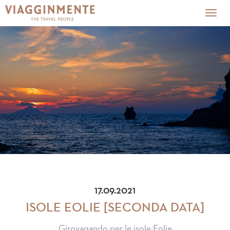
Togg
navig
17.09.2021
ISOLE EOLIE [SECONDA DATA]
Girovagando per le isole Eolie