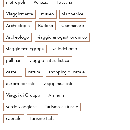
metropoli
Venezia
Toscana
Viagginmente
museo
visit venice
Archeologia
Buddha
Camminare
Archeologo
viaggio enogastronomico
viagginmentegropu
valledellomo
pullman
viaggio naturalistico
castelli
natura
shopping di natale
aurora boreale
viaggi musicali
Viaggi di Gruppo
Armenia
verde viaggiare
Turismo culturale
capitale
Turismo Italia