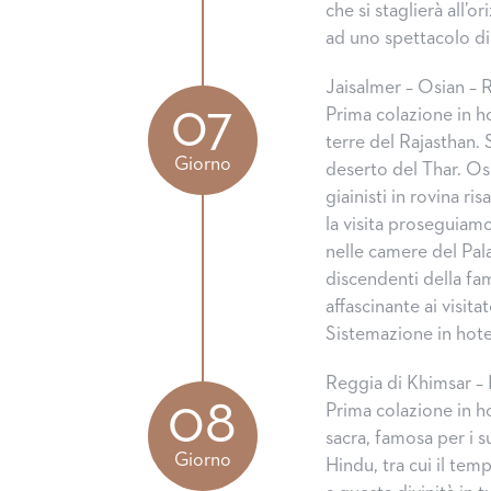
che si staglierà all’
ad uno spettacolo di 
Jaisalmer – Osian – 
07
Prima colazione in h
terre del Rajasthan. 
Giorno
deserto del Thar. Os
giainisti in rovina ri
la visita proseguiam
nelle camere del Pal
discendenti della fa
affascinante ai visit
Sistemazione in hot
Reggia di Khimsar – 
08
Prima colazione in h
sacra, famosa per i s
Giorno
Hindu, tra cui il tem