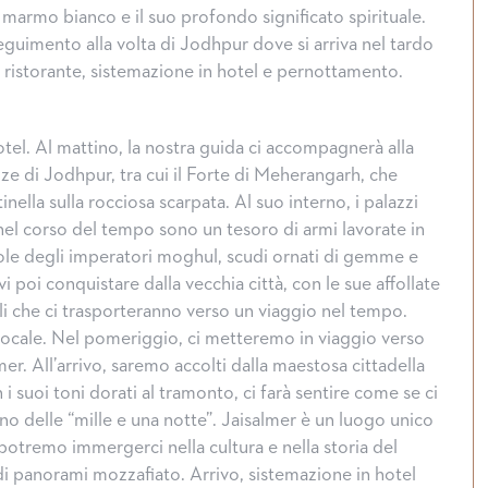
n marmo bianco e il suo profondo significato spirituale.
guimento alla volta di Jodhpur dove si arriva nel tardo
ristorante, sistemazione in hotel e pernottamento.
tel. Al mattino, la nostra guida ci accompagnerà alla
ze di Jodhpur, tra cui il Forte di Meherangarh, che
nella sulla rocciosa scarpata. Al suo interno, i palazzi
 nel corso del tempo sono un tesoro di armi lavorate in
ole degli imperatori moghul, scudi ornati di gemme e
i poi conquistare dalla vecchia città, con le sue affollate
li che ci trasporteranno verso un viaggio nel tempo.
 locale. Nel pomeriggio, ci metteremo in viaggio verso
mer. All’arrivo, saremo accolti dalla maestosa cittadella
 i suoi toni dorati al tramonto, ci farà sentire come se ci
no delle “mille e una notte”. Jaisalmer è un luogo unico
potremo immergerci nella cultura e nella storia del
i panorami mozzafiato. Arrivo, sistemazione in hotel