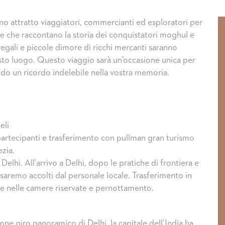
no attratto viaggiatori, commercianti ed esploratori per
e che raccontano la storia dei conquistatori moghul e
regali e piccole dimore di ricchi mercanti saranno
esto luogo. Questo viaggio sarà un’occasione unica per
ndo un ricordo indelebile nella vostra memoria.
eli
partecipanti e trasferimento con pullman gran turismo
ezia.
Delhi. All’arrivo a Delhi, dopo le pratiche di frontiera e
o, saremo accolti dal personale locale. Trasferimento in
e nelle camere riservate e pernottamento.
ne giro panoramico di Delhi, la capitale dell’India ha