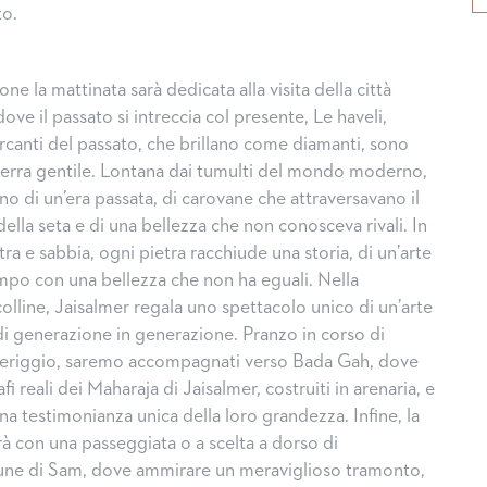
to.
ne la mattinata sarà dedicata alla visita della città
ove il passato si intreccia col presente, Le haveli,
rcanti del passato, che brillano come diamanti, sono
 terra gentile. Lontana dai tumulti del mondo moderno,
o di un’era passata, di carovane che attraversavano il
della seta e di una bellezza che non conosceva rivali. In
ra e sabbia, ogni pietra racchiude una storia, di un’arte
empo con una bellezza che non ha eguali. Nella
colline, Jaisalmer regala uno spettacolo unico di un’arte
di generazione in generazione. Pranzo in corso di
eriggio, saremo accompagnati verso Bada Gah, dove
 reali dei Maharaja di Jaisalmer, costruiti in arenaria, e
a testimonianza unica della loro grandezza. Infine, la
rà con una passeggiata o a scelta a dorso di
dune di Sam, dove ammirare un meraviglioso tramonto,