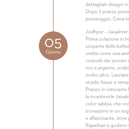
dettagliati disegni i
Dopo il pranzo prose
pomeriggio. Cena in 
Jodhpur – Jaisalmer
05
Prima colazione in ho
scoperta delle bellez
Giorno
svetta come una senti
costruiti dai sovrani
oro e argento, sciab
molto altro. Lasciatev
strade, bazar e temp
Pranzo in ristorante
la incantevole Jaisal
color sabbia, che con
trovassimo in un sog
e affascinante, dove 
Rajasthan e godere d