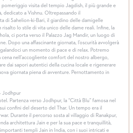
l pomeriggio visita del tempio Jagdish, il più grande e
à, dedicato a Vishnu. Oltrepassando il
ta di Sahelion-ki-Bari, il giardino delle damigelle
risalto lo stile di vita unico delle dame reali. Infine, la
hola, ci porta verso il Palazzo Jag Mandir, un luogo di
e. Dopo una affascinante giornata, l’oscurità avvolgerà
 regalandoci un momento di pace e di relax. Potremo
a cena nell’accogliente comfort del nostro albergo,
re dai sapori autentici della cucina locale e rigenerare
uova giornata piena di avventure. Pernottamento in
– Jodhpur
otel. Partenza verso Jodhpur, la “Città Blu” famosa nel
ui confini del deserto del Thar. Un tempo era il
ar. Durante il percorso sosta al villaggio di Ranakpur,
nda architettura Jain e per la sua pace e tranquillità,
mportanti templi Jain in India, con i suoi intricati e