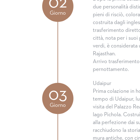
02
due personalità disti
Giorno
pieni di risciò, colo
costruita dagli ingle
trasferimento dirett
città, nota per i suoi 
verdi, è considerata 
Rajasthan.
Arrivo trasferimento 
pernottamento.
Udaipur
03
Prima colazione in h
tempo di Udaipur, lu
Giorno
visita del Palazzo Re
lago Pichola. Costru
alla perfezione dai su
racchiudono la stori
mura antiche, con ci