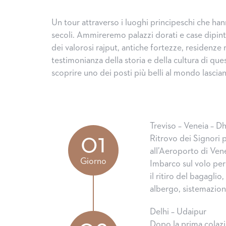
Un tour attraverso i luoghi principeschi che han
secoli. Ammireremo palazzi dorati e case dipint
dei valorosi rajput, antiche fortezze, residenze 
testimonianza della storia e della cultura di qu
scoprire uno dei posti più belli al mondo lascia
Treviso – Veneia – Dh
01
Ritrovo dei Signori 
all’Aeroporto di Ven
Giorno
Imbarco sul volo per 
il ritiro del bagagli
albergo, sistemazion
Delhi – Udaipur
Dopo la prima colazio