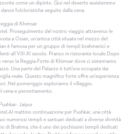
orizzonte come un dipinto. Qui nel deserto assisteremo
danze folcloristiche seguito dalla cena.
Reggia di Khimsar
otel. Proseguimento del nostro viaggio attraverso le
Sosta a Osian, un’antica città situata nel mezzo del
ian è famosa per un gruppo di templi brahmanici e
salenti all’VIII-XI secolo. Pranzo in ristorante locale.Dopo
o verso la Reggia-Forte di Khimsar dove ci sistemiamo
azzo. Una parte del Palazzo è tutt’ora occupata dai
miglia reale. Questo magnifico forte offre un’esperienza
atori. Nel pomeriggio esploriamo il villaggio.
el cena e pernottamento.
Pushkar- Jaipur
otel.Al mattino continuazione per Pushkar, una città
uoi numerosi templi e santuari dedicati a diverse divinità
pio di Brahma, che è uno dei pochissimi templi dedicati