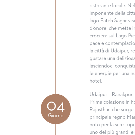
ristorante locale. Ne
imponente della citt
lago Fateh Sagar visi
d’onore, che mette in 
crociera sul Lago Pic
pace e contemplazion
la città di Udaipur,
gustare una delizios
lasciandoci conquista
le energie per una n
hotel.
Udaipur – Ranakpur 
04
Prima colazione in h
Rajasthan che sorge s
Giorno
principale regno Marw
noto per la sua stupe
uno dei più grandi e i