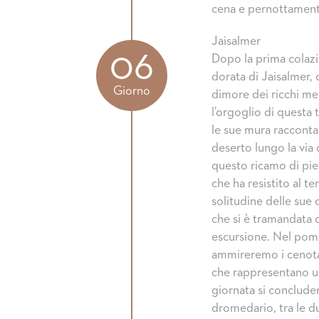
cena e pernottamen
Jaisalmer
06
Dopo la prima colazio
dorata di Jaisalmer, d
Giorno
dimore dei ricchi me
l’orgoglio di questa
le sue mura raccontan
deserto lungo la via 
questo ricamo di piet
che ha resistito al t
solitudine delle sue 
che si è tramandata 
escursione. Nel pom
ammireremo i cenotafi
che rappresentano un
giornata si conclude
dromedario, tra le 