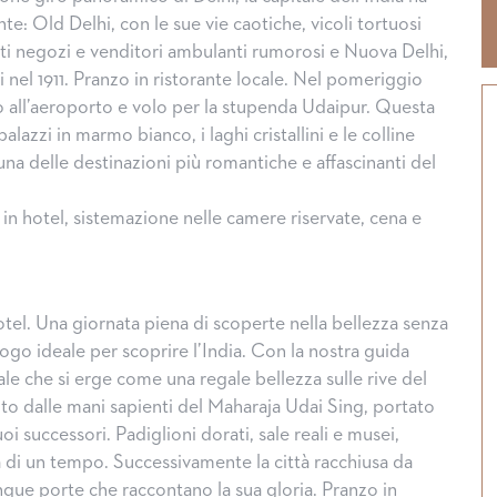
nte: Old Delhi, con le sue vie caotiche, vicoli tortuosi
rati negozi e venditori ambulanti rumorosi e Nuova Delhi,
si nel 1911. Pranzo in ristorante locale. Nel pomeriggio
o all’aeroporto e volo per la stupenda Udaipur. Questa
palazzi in marmo bianco, i laghi cristallini e le colline
una delle destinazioni più romantiche e affascinanti del
in hotel, sistemazione nelle camere riservate, cena e
otel. Una giornata piena di scoperte nella bellezza senza
ogo ideale per scoprire l’India. Con la nostra guida
ale che si erge come una regale bellezza sulle rive del
ito dalle mani sapienti del Maharaja Udai Sing, portato
Halloween, tradizioni da
oi successori. Padiglioni dorati, sale reali e musei,
a di un tempo. Successivamente la città racchiusa da
nque porte che raccontano la sua gloria. Pranzo in