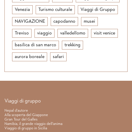
Venezia
Turismo culturale
Viaggi di Gruppo
NAVIGAZIONE
capodanno
musei
Treviso
viaggio
valledellomo
visit venice
basilica di san marco
trekking
aurora boreale
safari
Link rapidi
Viaggi di gruppo
Nepal d’autore
Alla scoperta del Giappone
Gran Tour del Galles
Namibia, il grande viaggio dell’anima
Viaggio di gruppo in Sicilia