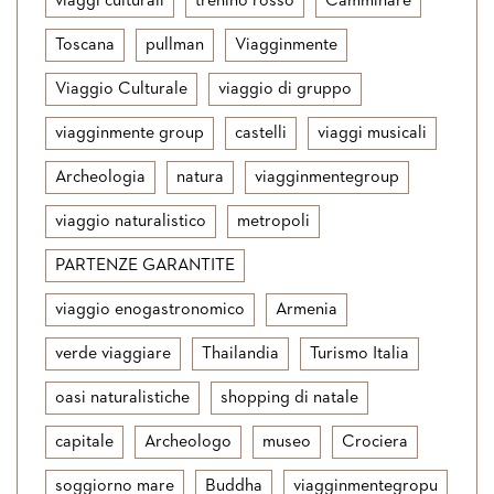
viaggi culturali
trenino rosso
Camminare
Toscana
pullman
Viagginmente
Viaggio Culturale
viaggio di gruppo
viagginmente group
castelli
viaggi musicali
Archeologia
natura
viagginmentegroup
viaggio naturalistico
metropoli
PARTENZE GARANTITE
viaggio enogastronomico
Armenia
verde viaggiare
Thailandia
Turismo Italia
oasi naturalistiche
shopping di natale
capitale
Archeologo
museo
Crociera
soggiorno mare
Buddha
viagginmentegropu