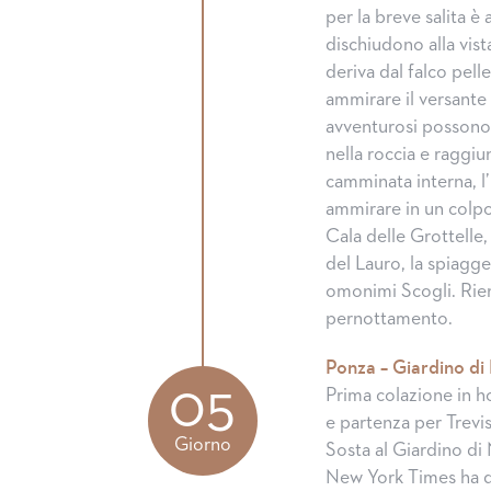
per la breve salita 
dischiudono alla vist
deriva dal falco pelle
ammirare il versante 
avventurosi possono v
nella roccia e raggiu
camminata interna, l’
ammirare in un colpo 
Cala delle Grottelle,
del Lauro, la spiagge
omonimi Scogli. Rie
pernottamento.
Ponza – Giardino di 
05
Prima colazione in h
e partenza per Trevi
Giorno
Sosta al Giardino di 
New York Times ha de