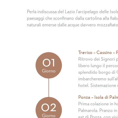
Perla indiscussa del Lazio l’arcipelago delle Isol
paesaggi che sconfinano dalla cartolina alla f
naturali emerse dalle acque davvero mozzafiato
Treviso – Cassino –
01
Ritrovo dei Signori 
libero lungo il perco
Giorno
splendido borgo di C
imbarcheremo sull’ali
hotel. Sistemazione 
Ponza – Isola di Pal
02
Prima colazione in ho
Palmarola. Pranzo in
Giorno
est di Ponza, con vis