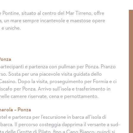
e Pontine, situato al centro del Mar Tirreno, offre
iaba, un mare sempre incantevole e maestose opere
 e uniche.
 Ponza
partecipanti e partenza con pullman per Ponza. Pranzo
rso. Sosta per una piacevole visita guidata dello
assino. Dopo la visita, proseguimento per Formia e ci
scafo per Ponza. Arrivo sull’isola e trasferimento in
nelle camere riservate, cena e pernottamento.
marola – Ponza
tel e partenza per l’escursione in barca all’isola di
 barca. Il percorso costeggia dapprima il versante a sud-
ita delle Grotte di Pilato, fino a Capo Bianco; quindi,si