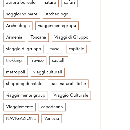
aurora boreale
natura
safari
soggiorno mare
Archeologo
Archeologia
viagginmentegropu
Armenia
Toscana
Viaggi di Gruppo
viaggio di gruppo
musei
capitale
trekking
Treviso
castelli
metropoli
viaggi culturali
shopping di natale
oasi naturalistiche
viagginmente group
Viaggio Culturale
Viagginmente
capodanno
NAVIGAZIONE
Venezia