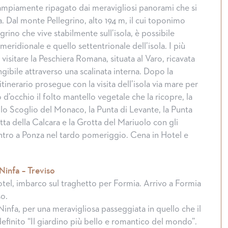
è ampiamente ripagato dai meravigliosi panorami che si
a. Dal monte Pellegrino, alto 194 m, il cui toponimo
grino che vive stabilmente sull’isola, è possibile
meridionale e quello settentrionale dell’isola. I più
isitare la Peschiera Romana, situata al Varo, ricavata
ngibile attraverso una scalinata interna. Dopo la
itinerario prosegue con la visita dell’isola via mare per
d’occhio il folto mantello vegetale che la ricopre, la
 lo Scoglio del Monaco, la Punta di Levante, la Punta
tta della Calcara e la Grotta del Mariuolo con gli
ntro a Ponza nel tardo pomeriggio. Cena in Hotel e
Ninfa – Treviso
otel, imbarco sul traghetto per Formia. Arrivo a Formia
so.
Ninfa, per una meravigliosa passeggiata in quello che il
finito “Il giardino più bello e romantico del mondo”.