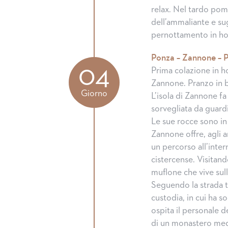
relax. Nel tardo pom
dell’ammaliante e sug
pernottamento in ho
Ponza – Zannone – 
04
Prima colazione in ho
Zannone. Pranzo in b
Giorno
L’isola di Zannone f
sorvegliata da guardi
Le sue rocce sono in
Zannone offre, agli a
un percorso all’inter
cistercense. Visitand
muflone che vive sull’
Seguendo la strada tr
custodia, in cui ha 
ospita il personale de
di un monastero medi