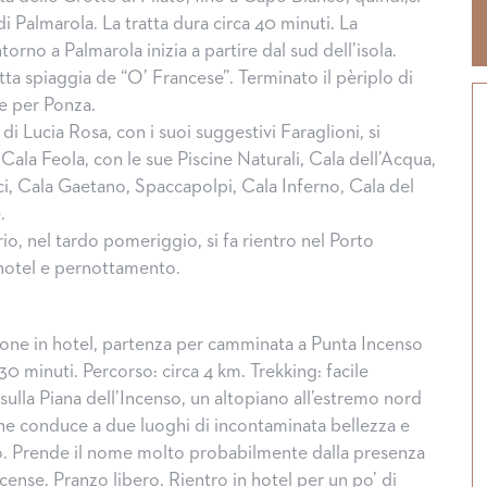
 di Palmarola. La tratta dura circa 40 minuti. La
orno a Palmarola inizia a partire dal sud dell’isola.
tta spiaggia de “O’ Francese”. Terminato il pèriplo di
de per Ponza.
di Lucia Rosa, con i suoi suggestivi Faraglioni, si
 Cala Feola, con le sue Piscine Naturali, Cala dell’Acqua,
ci, Cala Gaetano, Spaccapolpi, Cala Inferno, Cala del
.
io, nel tardo pomeriggio, si fa rientro nel Porto
hotel e pernottamento.
one in hotel, partenza per camminata a Punta Incenso
 30 minuti. Percorso: circa 4 km. Trekking: facile
sulla Piana dell’Incenso, un altopiano all’estremo nord
Halloween, tradizioni dal mon
 che conduce a due luoghi di incontaminata bellezza e
. Prende il nome molto probabilmente dalla presenza
ense. Pranzo libero. Rientro in hotel per un po’ di