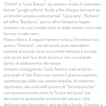
“Dattilo” e “Lisca Bianca”; qui avremo modo di osservare i
famosi “gorghi sulfurei” (bolle a fior d’acqua derivanti da
un’attività vulcanica sottomarina), “Lisca nera”, “Bottaro”
ed infine “Basiluzzo”, per un altro fantastico bagno
immerrsi nei suoi fondali ricchi di stelle marine, ricci e del
famoso corallo nero.
Pranzo libero. A seguire faremo rotta su Stromboli con
sosta a “Ginostra”, uno dei pochi posti naturalistici
esistenti al mondo dove la corrente elettrica è arrivata
solo pochi anni fa e dove ancora si vive con grande
spirito di adattamento alla natura.
Sempre costeggiando l’isola, faremo scalo al porto
principale di San Pietro per visitare il grazioso paesino
caratterizzato dalle sue casette bianche. Al tramonto
ripartiremo alla volta dell’isolotto di “Strombolicchio”
con successiva sosta sotto la “Sciara del fuoco” per
ammirare le spettacolari eruzioni del vulcano. Una
deliziosa maccheronata ci sarà servita a bordo. Il rientro a