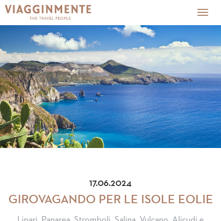
Togg
navig
17.06.2024
GIROVAGANDO PER LE ISOLE EOLIE
Lipari, Panarea, Stromboli, Salina, Vulcano, Alicudi e