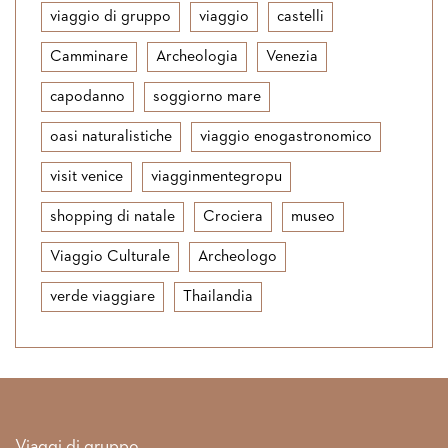
viaggio di gruppo
viaggio
castelli
Camminare
Archeologia
Venezia
capodanno
soggiorno mare
oasi naturalistiche
viaggio enogastronomico
visit venice
viagginmentegropu
shopping di natale
Crociera
museo
Viaggio Culturale
Archeologo
verde viaggiare
Thailandia
Link rapidi
Viaggi di gruppo