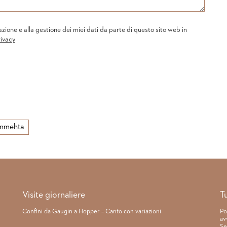
one e alla gestione dei miei dati da parte di questo sito web in
rivacy
inmehta
Visite giornaliere
T
Confini da Gaugin a Hopper – Canto con variazioni
Po
av
Se