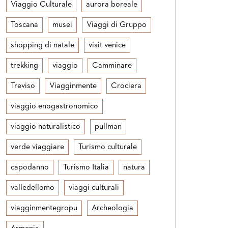
Viaggio Culturale
aurora boreale
Toscana
musei
Viaggi di Gruppo
shopping di natale
visit venice
trekking
viaggio
Camminare
Treviso
Viagginmente
Crociera
viaggio enogastronomico
viaggio naturalistico
pullman
verde viaggiare
Turismo culturale
capodanno
Turismo Italia
natura
valledellomo
viaggi culturali
viagginmentegropu
Archeologia