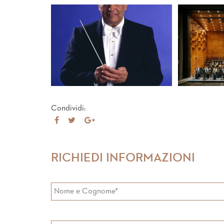
Condividi:
Share
Tweet
Share
on
on
Facebook
Google+
RICHIEDI INFORMAZIONI