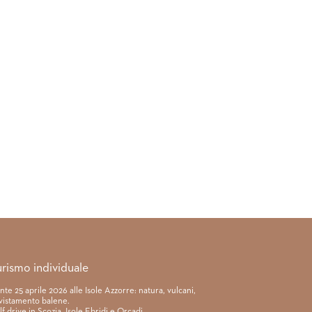
urismo individuale
nte 25 aprile 2026 alle Isole Azzorre: natura, vulcani,
vistamento balene.
lf drive in Scozia, Isole Ebridi e Orcadi