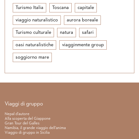
Turismo Italia
Toscana
capitale
viaggio naturalistico
aurora boreale
Turismo culturale
natura
safari
oasi naturalistiche
viagginmente group
soggiorno mare
Link rapidi
Viaggi di gruppo
Nepal d’autore
Alla scoperta del Giappone
Gran Tour del Galles
Namibia, il grande viaggio dell’anima
Viaggio di gruppo in Sicilia