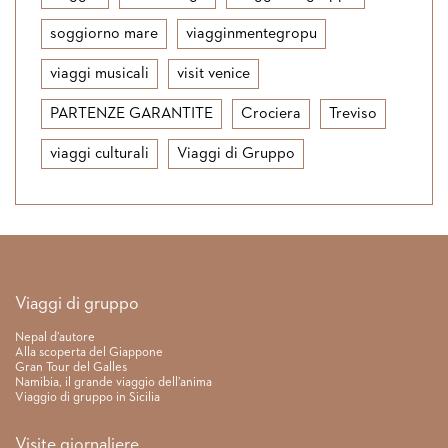
soggiorno mare
viagginmentegropu
viaggi musicali
visit venice
PARTENZE GARANTITE
Crociera
Treviso
viaggi culturali
Viaggi di Gruppo
Link rapidi
Viaggi di gruppo
Nepal d’autore
Alla scoperta del Giappone
Gran Tour del Galles
Namibia, il grande viaggio dell’anima
Viaggio di gruppo in Sicilia
Visite giornaliere