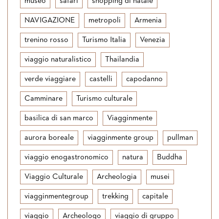
museo
safari
shopping di natale
NAVIGAZIONE
metropoli
Armenia
trenino rosso
Turismo Italia
Venezia
viaggio naturalistico
Thailandia
verde viaggiare
castelli
capodanno
Camminare
Turismo culturale
basilica di san marco
Viagginmente
aurora boreale
viagginmente group
pullman
viaggio enogastronomico
natura
Buddha
Viaggio Culturale
Archeologia
musei
viagginmentegroup
trekking
capitale
viaggio
Archeologo
viaggio di gruppo