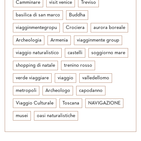
Camminare
visit venice
Treviso
basilica di san marco
Buddha
viagginmentegropu
Crociera
aurora boreale
Archeologia
Armenia
viagginmente group
viaggio naturalistico
castelli
soggiorno mare
shopping di natale
trenino rosso
verde viaggiare
viaggio
valledellomo
metropoli
Archeologo
capodanno
Viaggio Culturale
Toscana
NAVIGAZIONE
musei
oasi naturalistiche