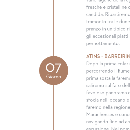
varie lagune della r
fresche e cristalline
candida. Ripartirem
tramonto tra le dune
pranzo in un tipico 
gli eccezionali piatt
pernottamento.
ATINS – BARREIRI
07
Dopo la prima colazi
percorrendo il fiume 
Giorno
prima sosta la farem
saliremo sul faro del
favoloso panorama d
sfocia nell’ oceano 
faremo nella regione
Maranhenses e conos
navigando fino ad arri
escursione. Nel pome