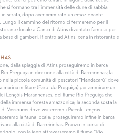
egione. Qui ci potremo tuffare in lagune dalle acque
 che si formano tra l’immensità delle dune di sabbia
o in serata, dopo aver ammirato un emozionante
. Lungo il cammino del ritorno ci fermeremo per il
ristorante locale a Canto di Atins diventato famoso per
i a base di gamberi. Rientro ad Atins, cena in ristorante e
NHAS
one, dalla spiaggia di Atins proseguiremo in barca
Rio Preguiça in direzione alla città di Barreirinhas; la
o nella piccola comunità di pescatori “Mandacarù” dove
la marina militare (Farol do Preguiça) per ammirare un
ei Lençóis Maranhenses, del fiume Rio Preguiça che
e della immensa foresta amazzonica; la seconda sosta la
 di Vassouras dove visiteremo i Piccoli Lençois
ceremo la fauna locale; proseguiremo infine in barca
vare alla città di Barreirinhas. Pranzo in corso di
riggio, con la jeep attraverseremo il fiume “Rio