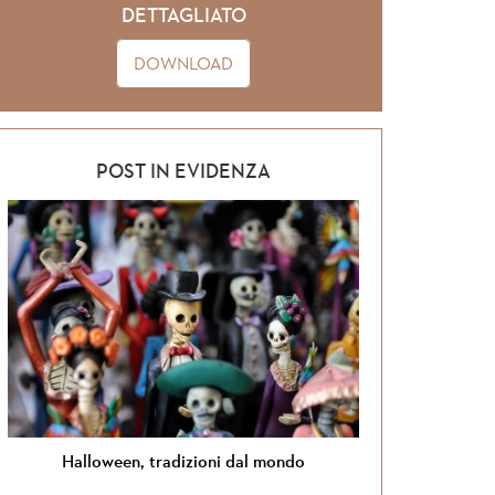
DETTAGLIATO
DOWNLOAD
POST IN EVIDENZA
Halloween, tradizioni dal mondo
Si torna in G