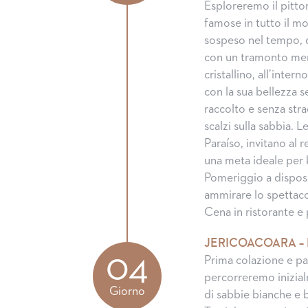
Esploreremo il pitto
famose in tutto il mo
sospeso nel tempo, do
con un tramonto mem
cristallino, all’inte
con la sua bellezza s
raccolto e senza strad
scalzi sulla sabbia. 
Paraíso, invitano al 
una meta ideale per k
Pomeriggio a dispos
ammirare lo spettaco
Cena in ristorante e
JERICOACOARA –
04
Prima colazione e par
percorreremo inizia
Giorno
di sabbie bianche e 