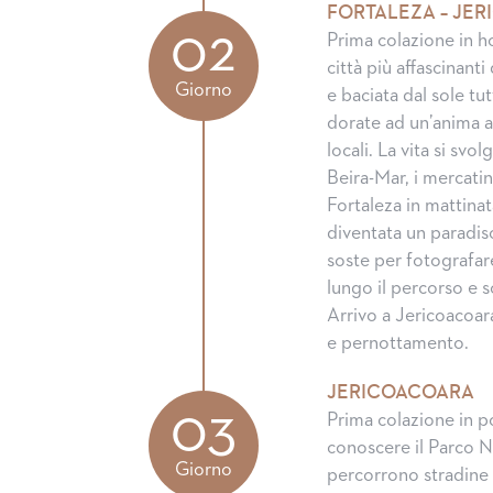
FORTALEZA – JE
02
Prima colazione in ho
città più affascinanti
Giorno
e baciata dal sole t
dorate ad un’anima au
locali. La vita si svo
Beira-Mar, i mercatin
Fortaleza in mattina
diventata un paradiso
soste per fotografare
lungo il percorso e 
Arrivo a Jericoacoara
e pernottamento.
JERICOACOARA
03
Prima colazione in p
conoscere il Parco N
Giorno
percorrono stradine 