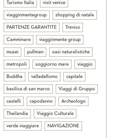
Turismo Italia
visit venice
viagginmentegroup
shopping di natale
PARTENZE GARANTITE
Treviso
Camminare
viagginmente group
musei
pullman
oasi naturalistiche
metropoli
soggiorno mare
viaggio
Buddha
valledellomo
capitale
basilica di san marco
Viaggi di Gruppo
castelli
capodanno
Archeologo
Thailandia
Viaggio Culturale
verde viaggiare
NAVIGAZIONE