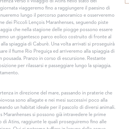
tenza verso il villaggio di Atins nello stato del
giornata viaggeremo fino a raggiungere il paesino di
inueremo lungo il percorso panoramico e osserveremo
une dei Piccoli Lençois Maranhenses, seguendo piste
iaggia che nella stagione delle piogge possono essere
emo un gigantesco parco eolico costruito di fronte al
 alla spiaggia di Caburè. Una volta arrivati si proseguirà
sare il fiume Rio Preguiça ed arriveremo alla spiaggia di
in pousada. Pranzo in corso di escursione. Restante
osizione per rilassarsi e passeggiare lungo la spiaggia.
ttamento.
rtenza in direzione del mare, passando in praterie che
iovosa sono allagate e nei mesi successivi poco alla
reando un habitat ideale per il pascolo di diversi animali.
s Maranhenses si possono già intravedere le prime
di Atins, raggiunte le quali proseguiremo fino alle