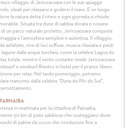
resco villaggio di Jericoacoara con le sue spiagge
ndo, ideali per rilassarsi e godersi il mare. E’un luogo
ve la natura detta il ritmo e ogni giornata si chiude
orabile. Situata tra dune di sabbia dorata e oceano
rno di un parco naturale protetto, Jericoacoara conquista
elvaggia e l’atmosfera semplice e autentica. Il villaggio,
e asfaltate, vive di luci soffuse, musica rilassata e piedi
Le lagune dalle acque turchesi, come la celebre Lagoa do
relax totale, mentre il vento costante rende Jericoacoara
itesurf e windsurf.Rientro in hotel per il pranzo libero.
izione per relax. Nel tardo pomeriggio, potremo
lare tramonto dalla celebre “Duna do Pôr do Sol”.
 pernottamento.
 PARNAIBA
tenza in mattinata per la cittadina di Parnaiba,
lmente 50 km di piste sabbiose che costeggiano dune
boschi di palme da cocco che conducono fino a