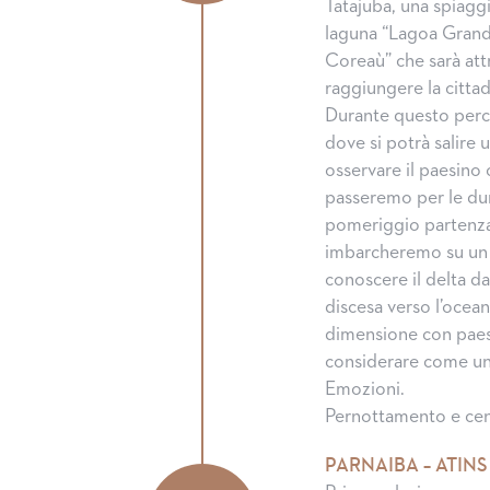
Tatajuba, una spiag
laguna “Lagoa Grande
Coreaù” che sarà att
raggiungere la citta
Durante questo percor
dove si potrà salire 
osservare il paesino 
passeremo per le dun
pomeriggio partenza 
imbarcheremo su un
conoscere il delta d
discesa verso l’ocean
dimensione con paes
considerare come uno
Emozioni.
Pernottamento e cena
PARNAIBA – ATINS