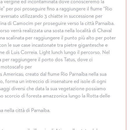
gia vergine ed incontaminata dove conosceremo la
” per poi proseguire fino a raggiungere il fiume “Rio
raversato utilizzando 3 chiatte in successione per
dina di Camocim per proseguire verso la città Parnaiba.
so verrà realizzata una sosta nella località di Chaval
una scalinata per raggiungere il punto più alto per poter
con le sue case incastonate tra pietre gigantesche e
e di Luis Correia. Light lunch lungo il percorso. Nel
per raggiungere il porto dos Tatus, dove ci
 motoscafo per
as Americas; creato dal fiume Rio Parnaíba nella sua
o, forma un intreccio di insenature ed isole di ogni
aggi diversi che data la sua vegetazione possiamo
 scorcio di foresta amazzonica lungo la Rotta delle
 nella città di Parnaíba.