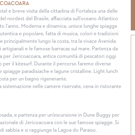
RICOACOARA
tel e breve visita della cittadina di Fortaleza una delle
 del nordest del Brasile, affacciata sull’oceano Atlantico
utto l’anno. Moderna e dinamica, unisce lunghe spiagge
tentica e popolare, fatta di musica, colori e tradizioni
lge principalmente lungo la costa, tra la vivace Avenida
i artigianali e le famose barracas sul mare. Partenza da
ta per Jericoacoara, antica comunità di pescatori oggi
 per il kitesurf. Durante il percorso faremo diverse
 spiagge paradisiache e lagune cristalline. Light lunch
sosta per un bagno rigenerante.
 sistemazione nelle camere riservate, cena in ristorante
osada, e partenza per un’escursione in Dune Buggy per
azionale di Jericoacoara con le sue famose spiagge. Si
di sabbia e si raggiunge la Lagoa do Paraiso.