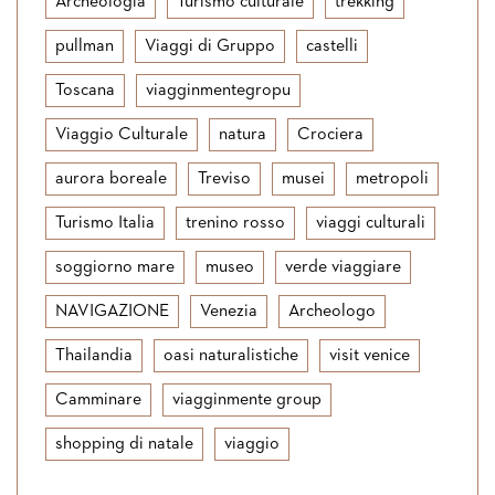
Archeologia
Turismo culturale
trekking
pullman
Viaggi di Gruppo
castelli
Toscana
viagginmentegropu
Viaggio Culturale
natura
Crociera
aurora boreale
Treviso
musei
metropoli
Turismo Italia
trenino rosso
viaggi culturali
soggiorno mare
museo
verde viaggiare
NAVIGAZIONE
Venezia
Archeologo
Thailandia
oasi naturalistiche
visit venice
Camminare
viagginmente group
shopping di natale
viaggio