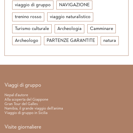
viaggio di gruppo
NAVIGAZIONE
trenino rosso
viaggio naturalistico
Turismo culturale
Archeologia
Camminare
Archeologo
PARTENZE GARANTITE
natura
Link rapidi
Viaggi di gruppo
Nepal d’autore
Alla scoperta del Giappone
Gran Tour del Galles
Namibia, il grande viaggio dell’anima
Viaggio di gruppo in Sicilia
Visite giornaliere