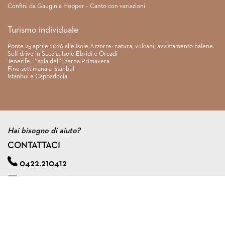
Confini da Gaugin a Hopper – Canto con variazioni
Turismo individuale
Ponte 25 aprile 2026 alle Isole Azzorre: natura, vulcani, avvistamento balene.
Self drive in Scozia, Isole Ebridi e Orcadi
Tenerife, l’Isola dell’Eterna Primavera
Fine settimana a Istanbul
Istanbul e Cappadocia
Hai bisogno di aiuto?
CONTATTACI
0422.210412
info@viagginmente.net
Regolamento
|
Condizioni di contratto
|
Privacy & cookie policy
|