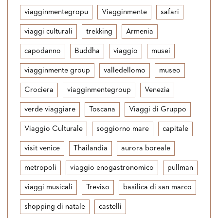
viagginmentegropu
Viagginmente
safari
viaggi culturali
trekking
Armenia
capodanno
Buddha
viaggio
musei
viagginmente group
valledellomo
museo
Crociera
viagginmentegroup
Venezia
verde viaggiare
Toscana
Viaggi di Gruppo
Viaggio Culturale
soggiorno mare
capitale
visit venice
Thailandia
aurora boreale
metropoli
viaggio enogastronomico
pullman
viaggi musicali
Treviso
basilica di san marco
shopping di natale
castelli