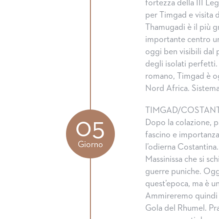
fortezza della III L
per Timgad e visita de
Thamugadi è il più 
importante centro urba
oggi ben visibili dal
degli isolati perfett
romano, Timgad è ogg
Nord Africa. Sistema
TIMGAD/COSTANTI
05
Dopo la colazione, p
fascino e importanza.
Giorno
l’odierna Costantina.
Massinissa che si sch
guerre puniche. Oggi
quest’epoca, ma è un 
Ammireremo quindi gl
Gola del Rhumel. Pra