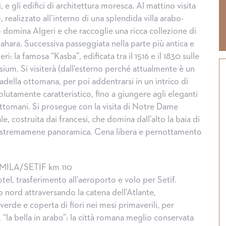
i, e gli edifici di architettura moresca. Al mattino visita
realizzato all’interno di una splendida villa arabo-
o domina Algeri e che raccoglie una ricca collezione di
Sahara. Successiva passeggiata nella parte più antica e
ri: la famosa “Kasba”, edificata tra il 1516 e il 1830 sulle
osium. Si visiterà (dall’esterno perché attualmente è un
ttadella ottomana, per poi addentrarsi in un intrico di
olutamente caratteristico, fino a giungere agli eleganti
ottomani. Si prosegue con la visita di Notre Dame
le, costruita dai francesi, che domina dall’alto la baia di
 estremamene panoramica. Cena libera e pernottamento
MILA/SETIF km 110
tel, trasferimento all’aeroporto e volo per Setif.
nord attraversando la catena dell’Atlante,
rde e coperta di fiori nei mesi primaverili, per
Halloween, tradizioni dal m
“la bella in arabo”: la città romana meglio conservata