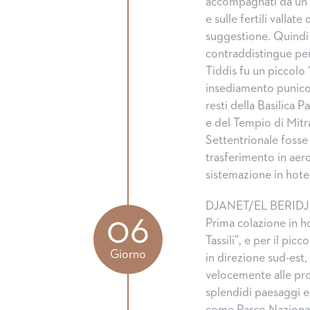
accompagnati da un d
e sulle fertili vallat
suggestione. Quindi e
contraddistingue per 
Tiddis fu un piccolo
insediamento punico 
resti della Basilica P
e del Tempio di Mitra
Settentrionale fosse 
trasferimento in aer
sistemazione in hot
DJANET/EL BERID
06
Prima colazione in ho
Tassili”, e per il pi
Giorno
in direzione sud-est
velocemente alle prop
splendidi paesaggi e 