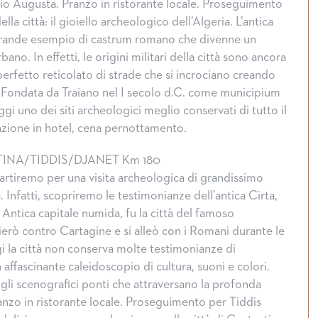
egio Augusta. Pranzo in ristorante locale. Proseguimento
lla città: il gioiello archeologico dell’Algeria. L’antica
grande esempio di castrum romano che divenne un
no. In effetti, le origini militari della città sono ancora
 perfetto reticolato di strade che si incrociano creando
i. Fondata da Traiano nel I secolo d.C. come municipium
i uno dei siti archeologici meglio conservati di tutto il
zione in hotel, cena pernottamento.
NA/TIDDIS/DJANET Km 180
artiremo per una visita archeologica di grandissimo
 Infatti, scopriremo le testimonianze dell’antica Cirta,
 Antica capitale numida, fu la città del famoso
ierò contro Cartagine e si alleò con i Romani durante le
 la città non conserva molte testimonianze di
affascinante caleidoscopio di cultura, suoni e colori.
i scenografici ponti che attraversano la profonda
nzo in ristorante locale. Proseguimento per Tiddis