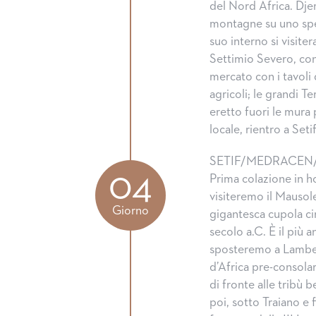
del Nord Africa. Dje
montagne su uno sper
suo interno si visiter
Settimio Severo, con 
mercato con i tavoli 
agricoli; le grandi 
eretto fuori le mura
locale, rientro a Seti
SETIF/MEDRACEN
04
Prima colazione in h
visiteremo il Mauso
Giorno
gigantesca cupola cir
secolo a.C. È il più 
sposteremo a Lambese
d’Africa pre-consolar
di fronte alle tribù b
poi, sotto Traiano e 