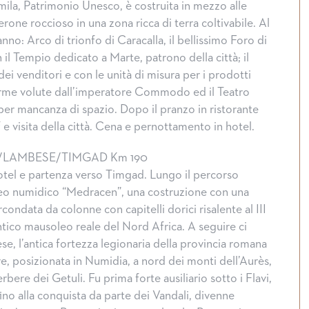
mila, Patrimonio Unesco, è costruita in mezzo alle
one roccioso in una zona ricca di terra coltivabile. Al
anno: Arco di trionfo di Caracalla, il bellissimo Foro di
il Tempio dedicato a Marte, patrono della città; il
dei venditori e con le unità di misura per i prodotti
Terme volute dall’imperatore Commodo ed il Teatro
 per mancanza di spazio. Dopo il pranzo in ristorante
f e visita della città. Cena e pernottamento in hotel.
/LAMBESE/TIMGAD Km 190
otel e partenza verso Timgad. Lungo il percorso
leo numidico “Medracen”, una costruzione con una
condata da colonne con capitelli dorici risalente al III
antico mausoleo reale del Nord Africa. A seguire ci
, l’antica fortezza legionaria della provincia romana
e, posizionata in Numidia, a nord dei monti dell’Aurès,
erbere dei Getuli. Fu prima forte ausiliario sotto i Flavi,
fino alla conquista da parte dei Vandali, divenne