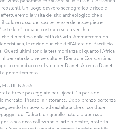
elizioso panorama che si apre sulla città di Costantina
e circostanti. Un luogo davvero scenografico e ricco di
ffettueremo la visita del sito archeologico che si
il colore rosso del suo terreno e delle sue pietre.
 “castellum” romano costruito su un vecchio
che dipendeva dalla città di Cirta. Ammireremo poi i
aleocristiana, le rovine puniche dell’Altare del Sacrificio
. Questi ultimi sono la testimonianza di quanto l’Africa
influenzata da diverse culture. Rientro a Constantina,
oporto ed imbarco sul volo per Djanet. Arrivo a Djanet,
el e pernottamento.
J/MOUL N’AGA
tel e breve passeggiata per Djanet, “la perla del
ccolo mercato. Pranzo in ristorante. Dopo pranzo partenza
, seguendo la nuova strada asfaltata che ci conduce
aggini del Tadrart, un gioiello naturale per i suoi
per la sua ricca collezione di arte rupestre, protetta