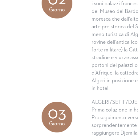
i suoi palazzi frances
Giorno
del Museo del Bardo, 
moresca che dall’alt
arte preistorica del 
meno turistica di Alge
rovine dell’antica Ic
forte militare) la Ci
stradine e viuzze ass
portoni dei palazzi 
d’Afrique, la cattedra
Algeri in posizione
in hotel.
ALGERI/SETIF/DJE
03
Prima colazione in ho
Proseguimento verso 
Giorno
sorprendentemente ve
raggiungere Djemila, 