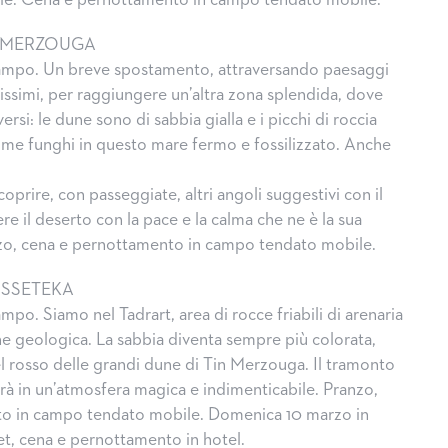
e. Cena e pernottamento in campo tendato mobile.
N MERZOUGA
campo. Un breve spostamento, attraversando paesaggi
lissimi, per raggiungere un’altra zona splendida, dove
ersi: le dune sono di sabbia gialla e i picchi di roccia
me funghi in questo mare fermo e fossilizzato. Anche
prire, con passeggiate, altri angoli suggestivi con il
ere il deserto con la pace e la calma che ne è la sua
nzo, cena e pernottamento in campo tendato mobile.
ISSETEKA
mpo. Siamo nel Tadrart, area di rocce friabili di arenaria
e geologica. La sabbia diventa sempre più colorata,
el rosso delle grandi dune di Tin Merzouga. Il tramonto
erà in un’atmosfera magica e indimenticabile. Pranzo,
o in campo tendato mobile. Domenica 10 marzo in
net, cena e pernottamento in hotel.