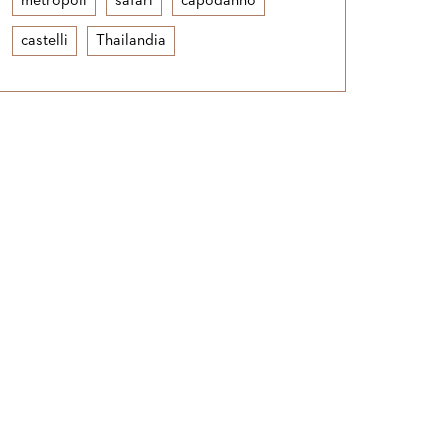
metropoli
safari
capodanno
castelli
Thailandia