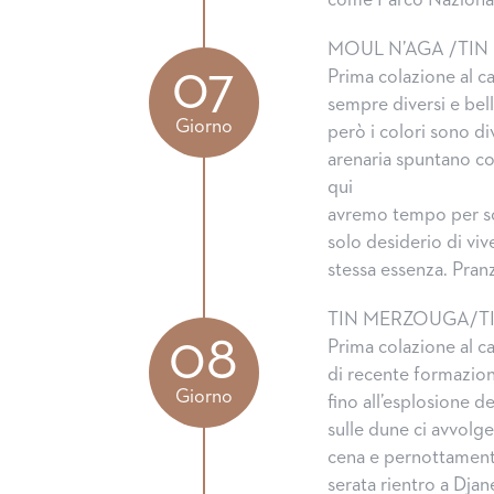
come Parco Nazional
MOUL N’AGA /TI
07
Prima colazione al 
sempre diversi e bel
Giorno
però i colori sono div
arenaria spuntano co
qui
avremo tempo per sco
solo desiderio di viv
stessa essenza. Pra
TIN MERZOUGA/T
08
Prima colazione al ca
di recente formazion
Giorno
fino all’esplosione d
sulle dune ci avvolg
cena e pernottament
serata rientro a Dja