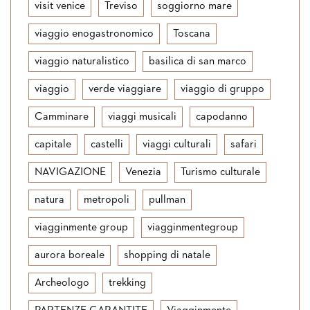
visit venice
Treviso
soggiorno mare
viaggio enogastronomico
Toscana
viaggio naturalistico
basilica di san marco
viaggio
verde viaggiare
viaggio di gruppo
Camminare
viaggi musicali
capodanno
capitale
castelli
viaggi culturali
safari
NAVIGAZIONE
Venezia
Turismo culturale
natura
metropoli
pullman
viagginmente group
viagginmentegroup
aurora boreale
shopping di natale
Archeologo
trekking