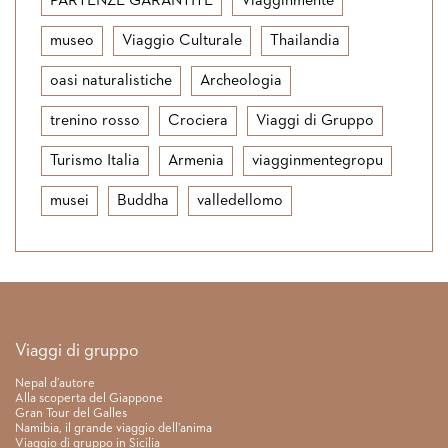
PARTENZE GARANTITE
Viagginmente
museo
Viaggio Culturale
Thailandia
oasi naturalistiche
Archeologia
trenino rosso
Crociera
Viaggi di Gruppo
Turismo Italia
Armenia
viagginmentegropu
musei
Buddha
valledellomo
Link rapidi
Viaggi di gruppo
Nepal d’autore
Alla scoperta del Giappone
Gran Tour del Galles
Namibia, il grande viaggio dell’anima
Viaggio di gruppo in Sicilia