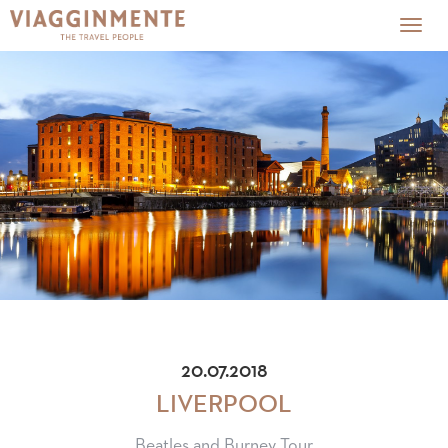
Togg
navig
20.07.2018
LIVERPOOL
Beatles and Burney Tour