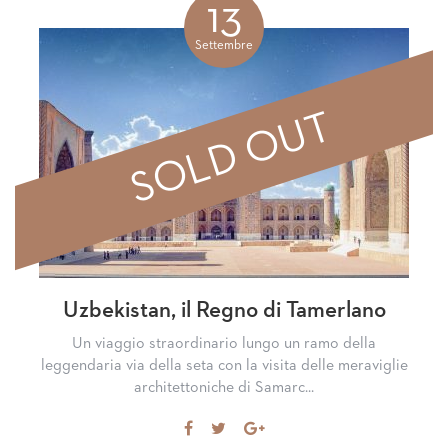
Facebook
Google+
13
Settembre
SOLD OUT
Uzbekistan, il Regno di Tamerlano
Un viaggio straordinario lungo un ramo della
leggendaria via della seta con la visita delle meraviglie
architettoniche di Samarc...
Share
Tweet
Share