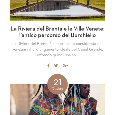
La Riviera del Brenta e le Ville Venete:
l’antico percorso del Burchiello
La Riviera del Brenta è sempre stata considerata dai
veneziani il prolungamento ideale del Canal Grande,
offrendo quindi una sp...
Share
Tweet
Share
on
on
Facebook
Google+
21
Ottobre