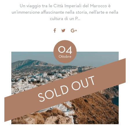
Un viaggio tra le Città Imperiali del Marocco è
un’immersione affascinante nella storia, nell’arte e nella
cultura di un P...
Share
Tweet
Share
on
on
Facebook
Google+
04
Ottobre
SOLD OUT