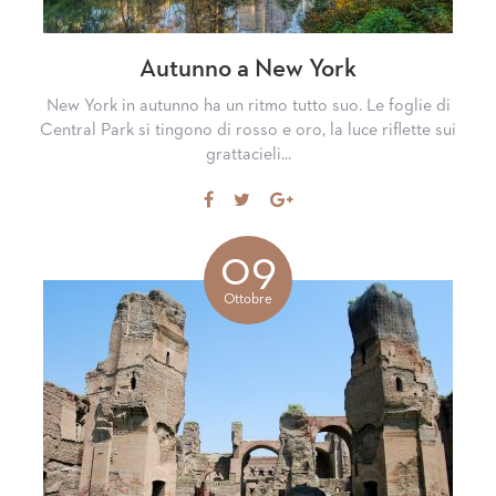
Autunno a New York
New York in autunno ha un ritmo tutto suo. Le foglie di
Central Park si tingono di rosso e oro, la luce riflette sui
grattacieli...
Share
Tweet
Share
on
on
Facebook
Google+
09
Ottobre