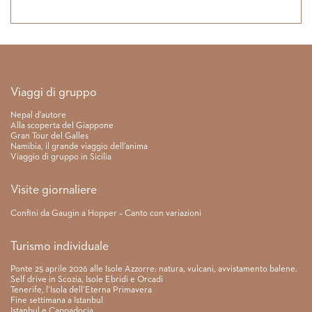
Link rapidi
Viaggi di gruppo
Nepal d’autore
Alla scoperta del Giappone
Gran Tour del Galles
Namibia, il grande viaggio dell’anima
Viaggio di gruppo in Sicilia
Visite giornaliere
Confini da Gaugin a Hopper – Canto con variazioni
Turismo individuale
Ponte 25 aprile 2026 alle Isole Azzorre: natura, vulcani, avvistamento balene.
Self drive in Scozia, Isole Ebridi e Orcadi
Tenerife, l’Isola dell’Eterna Primavera
Fine settimana a Istanbul
Istanbul e Cappadocia