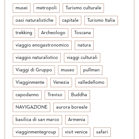
musei
metropoli
Turismo culturale
oasi naturalistiche
capitale
Turismo Italia
trekking
Archeologo
Toscana
viaggio enogastronomico
natura
viaggio naturalistico
viaggi culturali
Viaggi di Gruppo
museo
pullman
Viagginmente
Venezia
valledellomo
capodanno
Treviso
Buddha
NAVIGAZIONE
aurora boreale
basilica di san marco
Armenia
viagginmentegroup
visit venice
safari