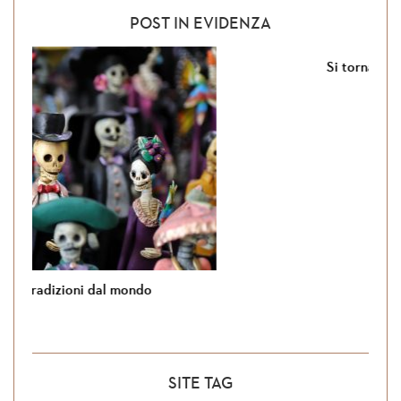
Facebook
Google+
POST IN EVIDENZA
Si torna in Giordania
SITE TAG