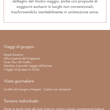
dettaglio del Vostro viaggio, anche con proposte di
soggiorni esclusivi in luoghi non convenzionali,
trasformandolo inevitabilmente in un’emozione unica.
Link rapidi
Viaggi di gruppo
Nepal d’autore
Alla scoperta del Giappone
Gran Tour del Galles
Namibia, il grande viaggio dell’anima
Viaggio di gruppo in Sicilia
Visite giornaliere
Confini da Gaugin a Hopper – Canto con variazioni
Turismo individuale
Ponte 25 aprile 2026 alle Isole Azzorre: natura, vulcani, avvistamento balene.