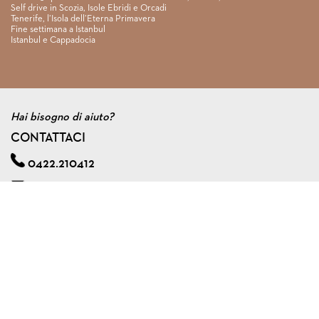
Self drive in Scozia, Isole Ebridi e Orcadi
Tenerife, l’Isola dell’Eterna Primavera
Fine settimana a Istanbul
Istanbul e Cappadocia
Hai bisogno di aiuto?
CONTATTACI
0422.210412
info@viagginmente.net
Regolamento
|
Condizioni di contratto
|
Privacy & cookie policy
|
Assicurazione viaggi di gruppo
VIAGGINMENTE S.R.L. s.u.
Via A. Zorzetto, 6 - 31100 Treviso (Italy)
Tel. 0422.210412 - Fax 0422.591240