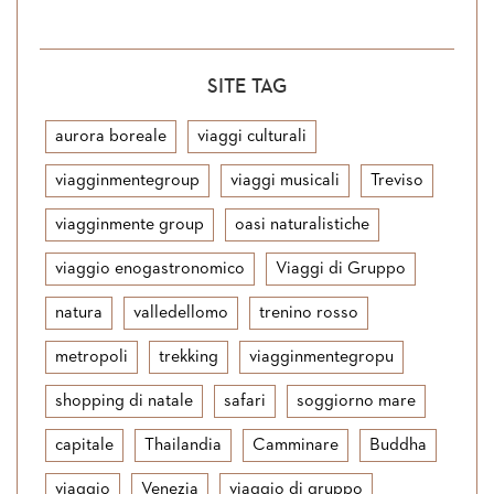
SITE TAG
aurora boreale
viaggi culturali
viagginmentegroup
viaggi musicali
Treviso
viagginmente group
oasi naturalistiche
viaggio enogastronomico
Viaggi di Gruppo
natura
valledellomo
trenino rosso
metropoli
trekking
viagginmentegropu
shopping di natale
safari
soggiorno mare
capitale
Thailandia
Camminare
Buddha
viaggio
Venezia
viaggio di gruppo