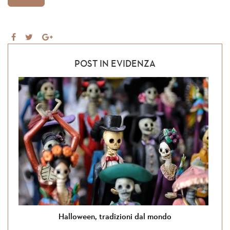
Share
Tweet
Share
on
on
Facebook
Google+
POST IN EVIDENZA
Halloween, tradizioni dal mondo