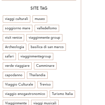
SITE TAG
viaggi culturali
museo
soggiorno mare
valledellomo
visit venice
viagginmente group
Archeologia
basilica di san marco
safari
viagginmentegroup
verde viaggiare
Camminare
capodanno
Thailandia
Viaggio Culturale
Treviso
viaggio enogastronomico
Turismo Italia
Viagginmente
viaggi musicali