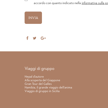
accordo con quanto indicato nella
informativa sulla p
Share
Tweet
Share
on
on
Facebook
Google+
Link rapidi
Viaggi di gruppo
Nepal d’autore
Alla scoperta del Giappone
Gran Tour del Galles
Namibia, il grande viaggio dell’anima
Viaggio di gruppo in Sicilia