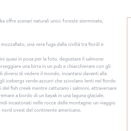
ska offre scenari naturali unici: foreste sterminate,
ozzafiato, una vera fuga dalla civiltà tra fiordi e
lini quasi in posa per la foto, degustare il salmone
orseggiare una birra in un pub e chiacchierare con gli
 diversi di vedere il mondo, incantarsi davanti alla
gli icebergs verde-azzurri che scivolano lenti nel fiordo
ni del fish creek mentre catturano i salmoni, attraversare
, remare a bordo di un kayak in una laguna glaciale,
 nidi incastonati nelle rocce delle montagne: un viaggio
Hal
o nord ovest del continente americano.