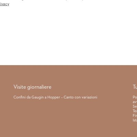
rivacy
Visite giornaliere
T
Confini da Gaugin a Hopper – Canto con variazioni
Po
av
Se
Te
Fi
Is