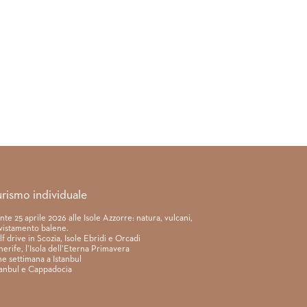
urismo individuale
nte 25 aprile 2026 alle Isole Azzorre: natura, vulcani,
vistamento balene.
lf drive in Scozia, Isole Ebridi e Orcadi
nerife, l’Isola dell’Eterna Primavera
ne settimana a Istanbul
tanbul e Cappadocia