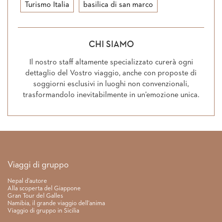
Turismo Italia
basilica di san marco
CHI SIAMO
Il nostro staff altamente specializzato curerà ogni
dettaglio del Vostro viaggio, anche con proposte di
soggiorni esclusivi in luoghi non convenzionali,
trasformandolo inevitabilmente in un’emozione unica.
Link rapidi
Viaggi di gruppo
Nepal d’autore
Alla scoperta del Giappone
Gran Tour del Galles
Namibia, il grande viaggio dell’anima
Viaggio di gruppo in Sicilia