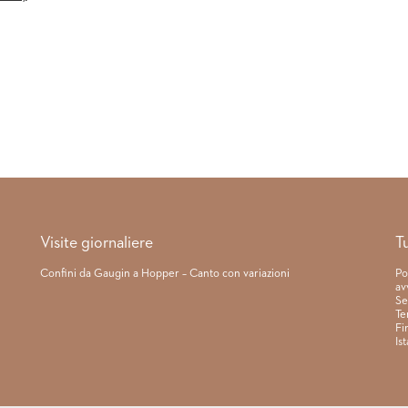
Visite giornaliere
T
Confini da Gaugin a Hopper – Canto con variazioni
Po
av
Se
Te
Fi
Is