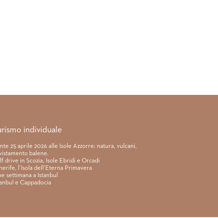
urismo individuale
nte 25 aprile 2026 alle Isole Azzorre: natura, vulcani,
vistamento balene.
lf drive in Scozia, Isole Ebridi e Orcadi
nerife, l’Isola dell’Eterna Primavera
ne settimana a Istanbul
tanbul e Cappadocia