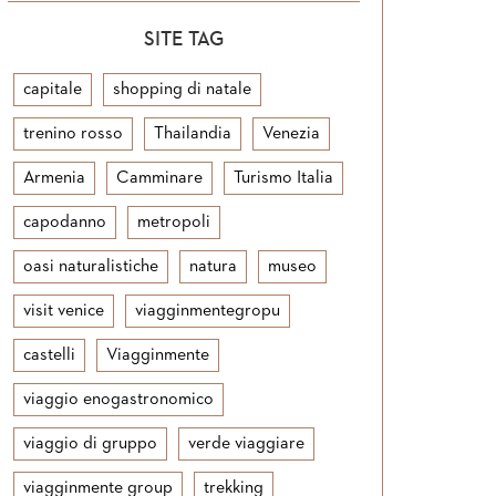
SITE TAG
capitale
shopping di natale
trenino rosso
Thailandia
Venezia
Armenia
Camminare
Turismo Italia
capodanno
metropoli
oasi naturalistiche
natura
museo
visit venice
viagginmentegropu
castelli
Viagginmente
viaggio enogastronomico
viaggio di gruppo
verde viaggiare
viagginmente group
trekking