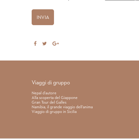
Share
Tweet
Share
on
on
Facebook
Google+
Link rapidi
Viaggi di gruppo
Nepal d’autore
Alla scoperta del Giappone
Gran Tour del Galles
Namibia, il grande viaggio dell’anima
Viaggio di gruppo in Sicilia