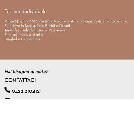
Turismo individuale
Ponte 25 aprile 2026 alle Isole Azzorre: natura, vulcani, avvistamento balene.
Self drive in Scozia, Isole Ebridi e Orcadi
Tenerife, l’Isola dell’Eterna Primavera
Fine settimana a Istanbul
Istanbul e Cappadocia
Hai bisogno di aiuto?
CONTATTACI
0422.210412
info@viagginmente.net
Regolamento
|
Condizioni di contratto
|
Privacy & cookie policy
|
Assicurazione viaggi di gruppo