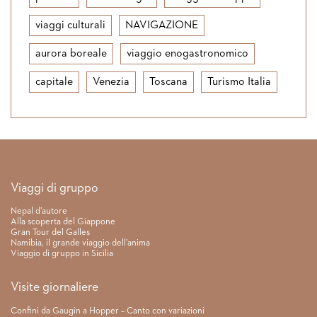
viaggi culturali
NAVIGAZIONE
aurora boreale
viaggio enogastronomico
capitale
Venezia
Toscana
Turismo Italia
Link rapidi
Viaggi di gruppo
Nepal d’autore
Alla scoperta del Giappone
Gran Tour del Galles
Namibia, il grande viaggio dell’anima
Viaggio di gruppo in Sicilia
Visite giornaliere
Confini da Gaugin a Hopper – Canto con variazioni