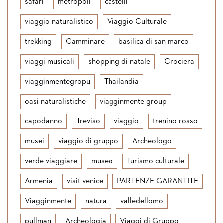
safari
metropoli
castelli
viaggio naturalistico
Viaggio Culturale
trekking
Camminare
basilica di san marco
viaggi musicali
shopping di natale
Crociera
viagginmentegropu
Thailandia
oasi naturalistiche
viagginmente group
capodanno
Treviso
viaggio
trenino rosso
musei
viaggio di gruppo
Archeologo
verde viaggiare
museo
Turismo culturale
Armenia
visit venice
PARTENZE GARANTITE
Viagginmente
natura
valledellomo
pullman
Archeologia
Viaggi di Gruppo