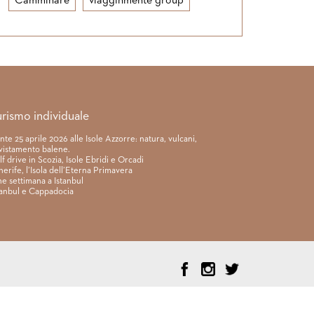
Camminare
viagginmente group
urismo individuale
nte 25 aprile 2026 alle Isole Azzorre: natura, vulcani,
vistamento balene.
lf drive in Scozia, Isole Ebridi e Orcadi
nerife, l’Isola dell’Eterna Primavera
ne settimana a Istanbul
tanbul e Cappadocia
ntratto
|
Privacy & cookie policy
|
Assicurazione viaggi di gruppo