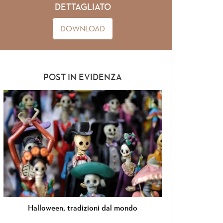
DETTAGLIATO
DOWNLOAD
POST IN EVIDENZA
Halloween, tradizioni dal mondo
Si torna in G