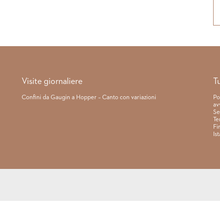
Visite giornaliere
T
Confini da Gaugin a Hopper – Canto con variazioni
Po
av
Se
Te
Fi
Is
Regolamento
|
Condizioni di co