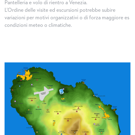
Pantelleria e volo di rientro a Venezia.
L’Ordine delle visite ed escursioni potrebbe subire
variazioni per motivi organizzativi o di forza maggiore es
condizioni meteo o climatiche.