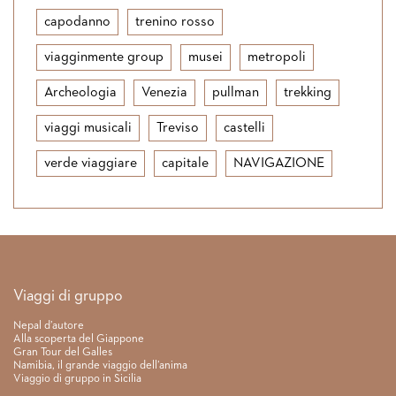
capodanno
trenino rosso
viagginmente group
musei
metropoli
Archeologia
Venezia
pullman
trekking
viaggi musicali
Treviso
castelli
verde viaggiare
capitale
NAVIGAZIONE
Link rapidi
Viaggi di gruppo
Nepal d’autore
Alla scoperta del Giappone
Gran Tour del Galles
Namibia, il grande viaggio dell’anima
Viaggio di gruppo in Sicilia