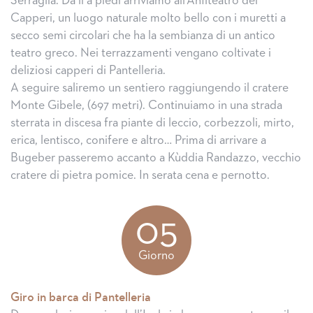
Serraglia. Da lì a piedi arriviamo all’Anfiteatro dei
Capperi, un luogo naturale molto bello con i muretti a
secco semi circolari che ha la sembianza di un antico
teatro greco. Nei terrazzamenti vengano coltivate i
deliziosi capperi di Pantelleria.
A seguire saliremo un sentiero raggiungendo il cratere
Monte Gibele, (697 metri). Continuiamo in una strada
sterrata in discesa fra piante di leccio, corbezzoli, mirto,
erica, lentisco, conifere e altro… Prima di arrivare a
Bugeber passeremo accanto a Kùddia Randazzo, vecchio
cratere di pietra pomice. In serata cena e pernotto.
05
Giorno
Giro in barca di Pantelleria