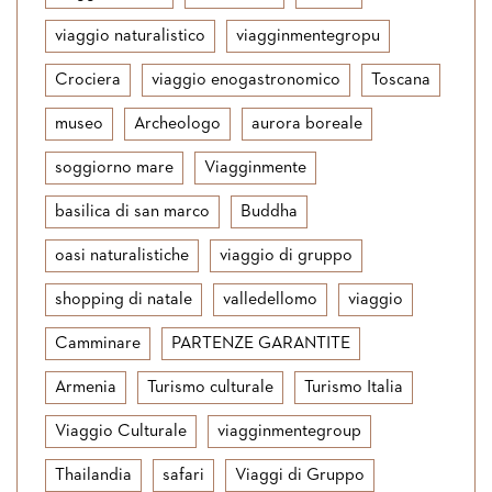
viaggio naturalistico
viagginmentegropu
Crociera
viaggio enogastronomico
Toscana
museo
Archeologo
aurora boreale
soggiorno mare
Viagginmente
basilica di san marco
Buddha
oasi naturalistiche
viaggio di gruppo
shopping di natale
valledellomo
viaggio
Camminare
PARTENZE GARANTITE
Armenia
Turismo culturale
Turismo Italia
Viaggio Culturale
viagginmentegroup
Thailandia
safari
Viaggi di Gruppo