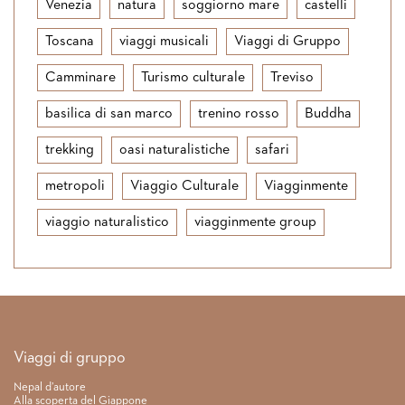
Venezia
natura
soggiorno mare
castelli
Toscana
viaggi musicali
Viaggi di Gruppo
Camminare
Turismo culturale
Treviso
basilica di san marco
trenino rosso
Buddha
trekking
oasi naturalistiche
safari
metropoli
Viaggio Culturale
Viagginmente
viaggio naturalistico
viagginmente group
Link rapidi
Viaggi di gruppo
Nepal d’autore
Alla scoperta del Giappone