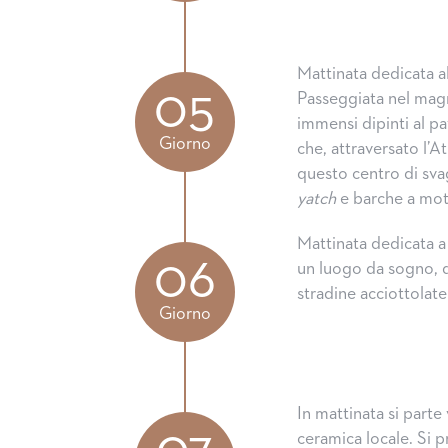
Mattinata dedicata al
05
Passeggiata nel magn
immensi dipinti al pa
Giorno
che, attraversato l’At
questo centro di svag
yatch
e barche a motor
Mattinata dedicata a
06
un luogo da sogno, d
stradine acciottolate
Giorno
In mattinata si parte 
ceramica locale. Si p