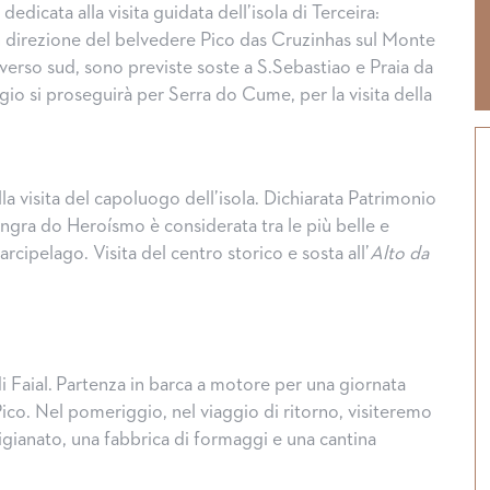
 dedicata alla visita guidata dell’isola di Terceira:
 direzione del belvedere Pico das Cruzinhas sul Monte
verso sud, sono previste soste a S.Sebastiao e Praia da
io si proseguirà per Serra do Cume, per la visita della
la visita del capoluogo dell’isola. Dichiarata Patrimonio
ngra do Heroísmo è considerata tra le più belle e
l’arcipelago. Visita del centro storico e sosta all’
Alto da
di Faial. Partenza in barca a motore per una giornata
 Pico. Nel pomeriggio, nel viaggio di ritorno, visiteremo
igianato, una fabbrica di formaggi e una cantina
Halloween, tradizioni dal mon