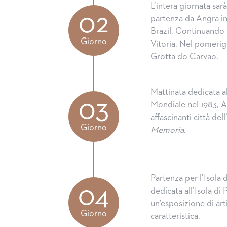
L’intera giornata sarà
02
partenza da Angra in
Brazil. Continuando 
Giorno
Vitoria. Nel pomerigg
Grotta do Carvao.
Mattinata dedicata al
03
Mondiale nel 1983, A
affascinanti città del
Giorno
Memoria
.
Partenza per l’Isola 
04
dedicata all’Isola di
un’esposizione di art
Giorno
caratteristica.