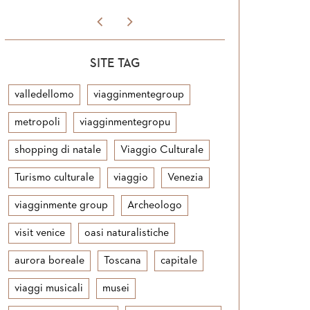
SITE TAG
valledellomo
viagginmentegroup
metropoli
viagginmentegropu
shopping di natale
Viaggio Culturale
Turismo culturale
viaggio
Venezia
viagginmente group
Archeologo
visit venice
oasi naturalistiche
aurora boreale
Toscana
capitale
viaggi musicali
musei