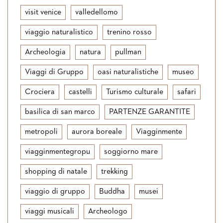
visit venice
valledellomo
viaggio naturalistico
trenino rosso
Archeologia
natura
pullman
Viaggi di Gruppo
oasi naturalistiche
museo
Crociera
castelli
Turismo culturale
safari
basilica di san marco
PARTENZE GARANTITE
metropoli
aurora boreale
Viagginmente
viagginmentegropu
soggiorno mare
shopping di natale
trekking
viaggio di gruppo
Buddha
musei
viaggi musicali
Archeologo