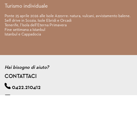
Turismo individuale
Ponte 25 aprile 2026 alle Isole Azzorre: natura, vulcani, avvistamento balene.
Self drive in Scozia, Isole Ebridi e Orcadi
Tenerife, l’Isola dell’Eterna Primavera
Fine settimana a Istanbul
Istanbul e Cappadocia
Hai bisogno di aiuto?
CONTATTACI
0422.210412
info@viagginmente.net
Regolamento
|
Condizioni di contratto
|
Privacy & cookie policy
|
Assicurazione viaggi di gruppo