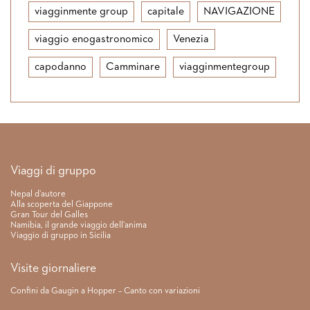
viagginmente group
capitale
NAVIGAZIONE
viaggio enogastronomico
Venezia
capodanno
Camminare
viagginmentegroup
Link rapidi
Viaggi di gruppo
Nepal d’autore
Alla scoperta del Giappone
Gran Tour del Galles
Namibia, il grande viaggio dell’anima
Viaggio di gruppo in Sicilia
Visite giornaliere
Confini da Gaugin a Hopper – Canto con variazioni