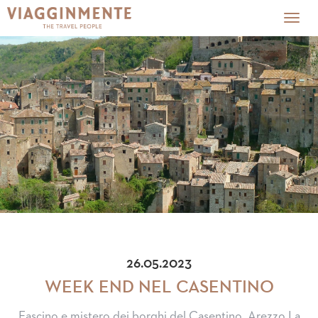
Togg
navig
26.05.2023
WEEK END NEL CASENTINO
Fascino e mistero dei borghi del Casentino, Arezzo La