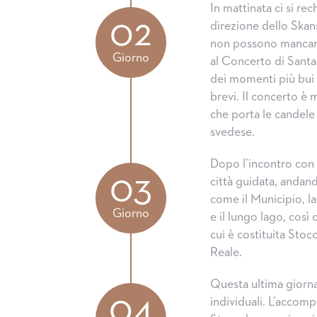
In mattinata ci si r
02
direzione dello Skan
non possono mancare i
Giorno
al Concerto di Santa
dei momenti più bui
brevi. Il concerto è 
che porta le candele a
svedese.
Dopo l’incontro con l
03
città guidata, andand
come il Municipio, la
Giorno
e il lungo lago, così
cui è costituita Sto
Reale.
Questa ultima giornat
04
individuali. L’accomp