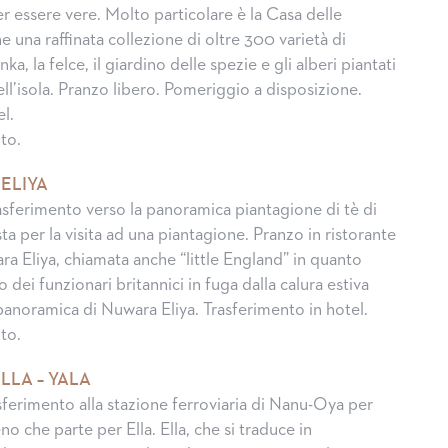
r essere vere. Molto particolare è la Casa delle
 una raffinata collezione di oltre 300 varietà di
ka, la felce, il giardino delle spezie e gli alberi piantati
 dell’isola. Pranzo libero. Pomeriggio a disposizione.
l.
to.
ELIYA
asferimento verso la panoramica piantagione di tè di
a per la visita ad una piantagione. Pranzo in ristorante
ra Eliya, chiamata anche “little England” in quanto
 dei funzionari britannici in fuga dalla calura estiva
 panoramica di Nuwara Eliya. Trasferimento in hotel.
to.
LLA – YALA
sferimento alla stazione ferroviaria di Nanu-Oya per
no che parte per Ella. Ella, che si traduce in