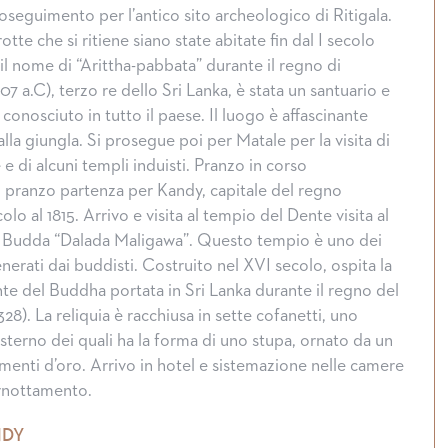
oseguimento per l’antico sito archeologico di Ritigala.
rotte che si ritiene siano state abitate fin dal I secolo
il nome di “Arittha-pabbata” durante il regno di
 a.C), terzo re dello Sri Lanka, è stata un santuario e
conosciuto in tutto il paese. Il luogo è affascinante
la giungla. Si prosegue poi per Matale per la visita di
 e di alcuni templi induisti. Pranzo in corso
l pranzo partenza per Kandy, capitale del regno
lo al 1815. Arrivo e visita al tempio del Dente visita al
 Budda “Dalada Maligawa”. Questo tempio è uno dei
enerati dai buddisti. Costruito nel XVI secolo, ospita la
nte del Buddha portata in Sri Lanka durante il regno del
8). La reliquia è racchiusa in sette cofanetti, uno
ù esterno dei quali ha la forma di uno stupa, ornato da un
enti d’oro. Arrivo in hotel e sistemazione nelle camere
ernottamento.
NDY