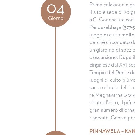
04
Prima colazione e pr
Il sito è sede di 70 g
Giorno
a.C. Conosciuta con 
Pandukabhaya (377-307
luogo di culto molto 
perché circondato dal
un giardino di spezie
d’escursione. Dopo i
cingalese dal XVI seco
Tempio del Dente di
luoghi di culto più v
sacra reliquia del de
re Meghavarna (301-32
dentro l’altro, il pi
gran numero di ornam
riservate. Cena e p
PINNAWELA – KA