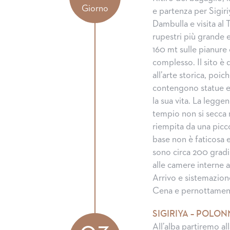
Giorno
e partenza per Sigiri
Dambulla e visita al 
rupestri più grande 
160 mt sulle pianure
complesso. Il sito è 
all’arte storica, poi
contengono statue e d
la sua vita. La legge
tempio non si secca
riempita da una picco
base non è faticosa e
sono circa 200 gradin
alle camere interne a
Arrivo e sistemazione
Cena e pernottamen
SIGIRIYA – POLON
All’alba partiremo al