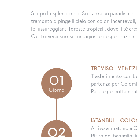
Scopri lo splendore di Sri Lanka un paradiso es
tramonto dipinge il cielo con colori incantevoli
le lussureggianti foreste tropicali, dove il tè c
Qui troverai sorrisi contagiosi ed esperienze in
TREVISO – VENEZI
01
Trasferimento con bu
partenza per Colomb
Giorno
Pasti e pernottamen
ISTANBUL – COLO
02
Arrivo al mattino a C
Ritiro del bagaglio,