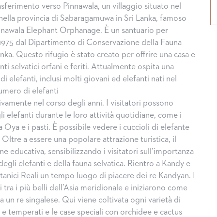
asferimento verso Pinnawala, un villaggio situato nel
, nella provincia di Sabaragamuwa in Sri Lanka, famoso
innawala Elephant Orphanage. È un santuario per
 1975 dal Dipartimento di Conservazione della Fauna
anka. Questo rifugio è stato creato per offrire una casa e
nti selvatici orfani e feriti. Attualmente ospita una
 elefanti, inclusi molti giovani ed elefanti nati nel
numero di elefanti
tivamente nel corso degli anni. I visitatori possono
li elefanti durante le loro attività quotidiane, come i
Oya e i pasti. È possibile vedere i cuccioli di elefante
. Oltre a essere una popolare attrazione turistica, il
ne educativa, sensibilizzando i visitatori sull’importanza
egli elefanti e della fauna selvatica. Rientro a Kandy e
otanici Reali un tempo luogo di piacere dei re Kandyan. I
i tra i più belli dell’Asia meridionale e iniziarono come
a un re singalese. Qui viene coltivata ogni varietà di
li e temperati e le case speciali con orchidee e cactus