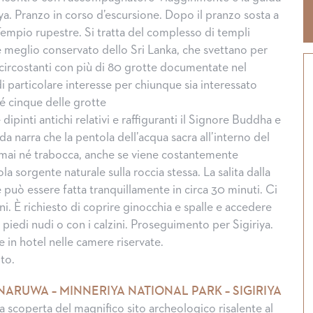
ya. Pranzo in corso d’escursione. Dopo il pranzo sosta a
Tempio rupestre. Si tratta del complesso di templi
e meglio conservato dello Sri Lanka, che svettano per
 circostanti con più di 80 grotte documentate nel
di particolare interesse per chiunque sia interessato
ché cinque delle grotte
ipinti antichi relativi e raffiguranti il Signore Buddha e
nda narra che la pentola dell’acqua sacra all’interno del
 mai né trabocca, anche se viene costantemente
la sorgente naturale sulla roccia stessa. La salita dalla
 può essere fatta tranquillamente in circa 30 minuti. Ci
i. È richiesto di coprire ginocchia e spalle e accedere
 piedi nudi o con i calzini. Proseguimento per Sigiriya.
 in hotel nelle camere riservate.
to.
NARUWA – MINNERIYA NATIONAL PARK – SIGIRIYA
la scoperta del magnifico sito archeologico risalente al