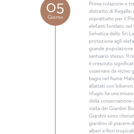
05
Prima colazione e tr
distretto di Kegalle
Giorno
soprattutto per il P
elefanti fondato nel
Selvatica dello Sri L
protezione agli elefa
grande popolazione di
santuario stesso. Il 
è cresciuto significa
osservare da vicino g
bagni nel fiume Maha 
allattati con biberon
rifugio ha una missio
della conservazione d
visita dei Giardini B
Giardini sono ritenut
giardino di piacere d
alberi e fiori tropica