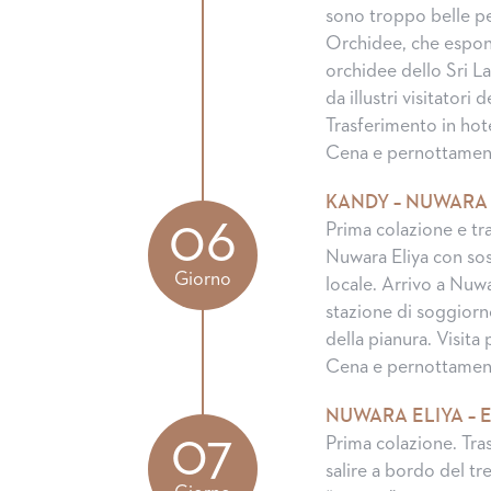
sono troppo belle pe
Orchidee, che espone
orchidee dello Sri Lan
da illustri visitatori
Trasferimento in hote
Cena e pernottamen
KANDY – NUWARA 
06
Prima colazione e tr
Nuwara Eliya con sost
Giorno
locale. Arrivo a Nuwa
stazione di soggiorno
della pianura. Visita
Cena e pernottamen
NUWARA ELIYA – E
07
Prima colazione. Tra
salire a bordo del tre