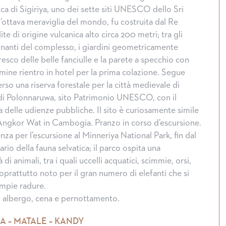
ca di Sigiriya, uno dei sette siti UNESCO dello Sri
l’ottava meraviglia del mondo, fu costruita dal Re
e di origine vulcanica alto circa 200 metri; tra gli
onanti del complesso, i giardini geometricamente
fresco delle belle fanciulle e la parete a specchio con
termine rientro in hotel per la prima colazione. Segue
rso una riserva forestale per la città medievale di
 di Polonnaruwa, sito Patrimonio UNESCO, con il
la delle udienze pubbliche. Il sito è curiosamente simile
Angkor Wat in Cambogia. Pranzo in corso d’escursione.
za per l’escursione al Minneriya National Park, fin dal
ario della fauna selvatica; il parco ospita una
di animali, tra i quali uccelli acquatici, scimmie, orsi,
oprattutto noto per il gran numero di elefanti che si
ampie radure.
in albergo, cena e pernottamento.
LA – MATALE – KANDY