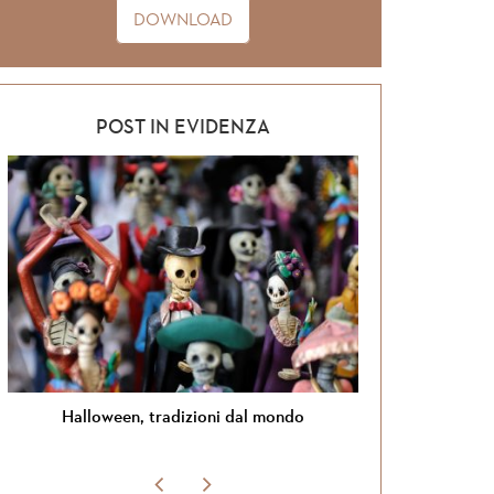
DOWNLOAD
POST IN EVIDENZA
Halloween, tradizioni dal mondo
Si torna in G