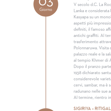
03
V secolo d.C. La Roc
Giorno
Lanka e considerata 
Kasyapa su un monolit
aspetti più impressi
definiti, il famoso af
antichi graffiti. Al 
trasferimento attrave
Polonnaruwa. Visita
palazzo reale e la sa
al tempio Khmer di 
Dopo il pranzo parten
1938 dichiarato santu
considerevole varietà 
cervi, sambar, ma è s
radunano nelle sue 
Al termine, rientro 
SIGIRIYA – RITIGA