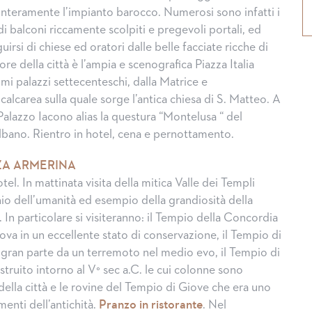
interamente l’impianto barocco. Numerosi sono infatti i
di balconi riccamente scolpiti e pregevoli portali, ed
guirsi di chiese ed oratori dalle belle facciate ricche di
ore della città è l’ampia e scenografica Piazza Italia
imi palazzi settecenteschi, dalla Matrice e
alcarea sulla quale sorge l’antica chiesa di S. Matteo. A
 Palazzo Iacono alias la questura “Montelusa “ del
ano. Rientro in hotel, cena e pernottamento.
ZA ARMERINA
tel. In mattinata visita della mitica Valle dei Templi
o dell’umanità ed esempio della grandiosità della
ia. In particolare si visiteranno: il Tempio della Concordia
trova in un eccellente stato di conservazione, il Tempio di
 gran parte da un terremoto nel medio evo, il Tempio di
truito intorno al V° sec a.C. le cui colonne sono
della città e le rovine del Tempio di Giove che era uno
enti dell’antichità.
Pranzo in ristorante
. Nel