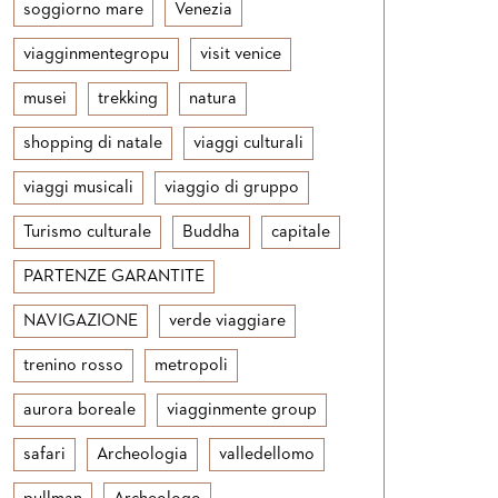
soggiorno mare
Venezia
viagginmentegropu
visit venice
musei
trekking
natura
shopping di natale
viaggi culturali
viaggi musicali
viaggio di gruppo
Turismo culturale
Buddha
capitale
PARTENZE GARANTITE
NAVIGAZIONE
verde viaggiare
trenino rosso
metropoli
aurora boreale
viagginmente group
safari
Archeologia
valledellomo