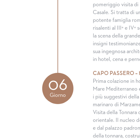
pomeriggio visita di 
Casale. Si tratta di
potente famiglia rom
risalenti al III° e IV°
la scena della grande 
insigni testimonianz
sua ingegnosa archite
in hotel, cena e per
CAPO PASSERO –
06
Prima colazione in h
Mare Mediterraneo e 
Giorno
i più suggestivi della
marinaro di Marzamem
Visita della Tonnara c
orientale. Il nucleo 
e dal palazzo padrona
della tonnara, costrui