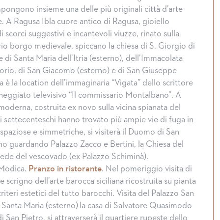
pongono insieme una delle più originali città d’arte
le. A Ragusa Ibla cuore antico di Ragusa, gioiello
 scorci suggestivi e incantevoli viuzze, rinato sulla
ario borgo medievale, spiccano la chiesa di S. Giorgio di
se di Santa Maria dell’Itria (esterno), dell’Immacolata
torio, di San Giacomo (esterno) e di San Giuseppe
a è la location dell’immaginaria “Vigata” dello scrittore
eneggiato televisivo “Il commissario Montalbano”. A
 moderna, costruita ex novo sulla vicina spianata del
ci settecenteschi hanno trovato più ampie vie di fuga in
 spaziose e simmetriche, si visiterà il Duomo di San
rno guardando Palazzo Zacco e Bertini, la Chiesa del
 sede del vescovado (ex Palazzo Schiminà).
Modica.
Pranzo in ristorante
. Nel pomeriggio visita di
e scrigno dell’arte barocca siciliana ricostruita su pianta
teri estetici del tutto barocchi. Visita del Palazzo San
Santa Maria (esterno) la casa di Salvatore Quasimodo
i San Pietro, si attraverserà il quartiere rupeste dello