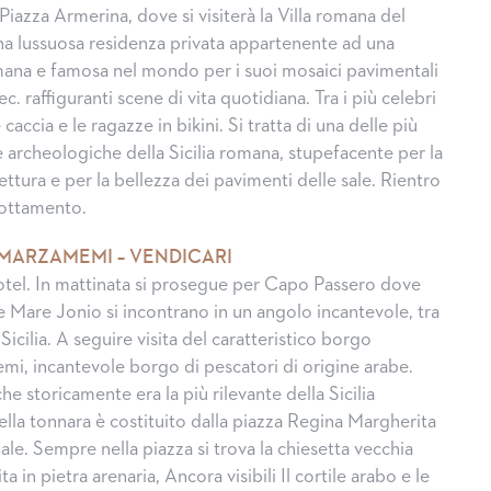
Piazza Armerina, dove si visiterà la Villa romana del
 una lussuosa residenza privata appartenente ad una
ana e famosa nel mondo per i suoi mosaici pavimentali
 sec. raffiguranti scene di vita quotidiana. Tra i più celebri
caccia e le ragazze in bikini. Si tratta di una delle più
e archeologiche della Sicilia romana, stupefacente per la
ttura e per la bellezza dei pavimenti delle sale. Rientro
nottamento.
 MARZAMEMI – VENDICARI
otel. In mattinata si prosegue per Capo Passero dove
Mare Jonio si incontrano in un angolo incantevole, tra
 Sicilia. A seguire visita del caratteristico borgo
i, incantevole borgo di pescatori di origine arabe.
he storicamente era la più rilevante della Sicilia
della tonnara è costituito dalla piazza Regina Margherita
le. Sempre nella piazza si trova la chiesetta vecchia
ta in pietra arenaria, Ancora visibili Il cortile arabo e le