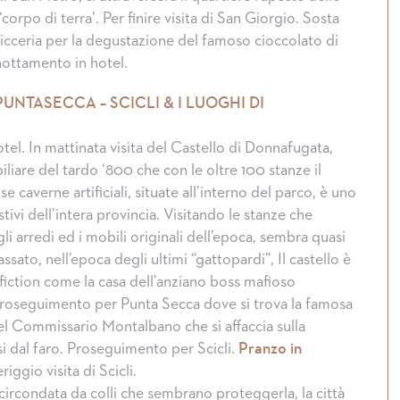
‘corpo di terra’. Per finire visita di San Giorgio. Sosta
icceria per la degustazione del famoso cioccolato di
ottamento in hotel.
UNTASECCA – SCICLI & I LUOGHI DI
tel. In mattinata visita del Castello di Donnafugata,
liare del tardo ‘800 che con le oltre 100 stanze il
e caverne artificiali, situate all’interno del parco, è uno
tivi dell’intera provincia. Visitando le stanze che
 arredi ed i mobili originali dell’epoca, sembra quasi
assato, nell’epoca degli ultimi “gattopardi”, Il castello è
a fiction come la casa dell’anziano boss mafioso
Proseguimento per Punta Secca dove si trova la famosa
del Commissario Montalbano che si affaccia sulla
si dal faro. Proseguimento per Scicli.
Pranzo in
iggio visita di Scicli.
circondata da colli che sembrano proteggerla, la città