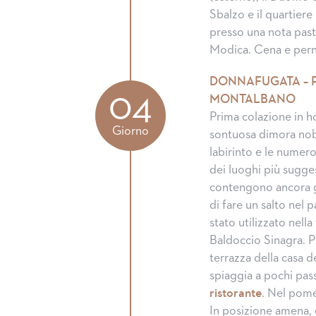
Sbalzo e il quartiere 
presso una nota past
Modica. Cena e pern
DONNAFUGATA – P
04
MONTALBANO
Prima colazione in ho
Giorno
sontuosa dimora nobi
labirinto e le numeros
dei luoghi più sugges
contengono ancora gli
di fare un salto nel p
stato utilizzato nell
Baldoccio Sinagra. 
terrazza della casa 
spiaggia a pochi pas
ristorante
. Nel pomer
In posizione amena, 