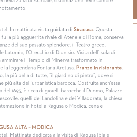
el nella zona di Acireale, sistemazione nelle camere
rnottamento.
tel. In mattinata visita guidata di
Siracusa
. Questa
o fu la più agguerrita rivale di Atene e di Roma, conserva
anze del suo passato splendore: il Teatro greco,
e Latomie, l’Orecchio di Dionisio. Visita dell’isola di
à ammirare il Tempio di Minerva trasformato in
 e la leggendaria Fontana Aretusa.
Pranzo in ristorante
.
la più bella di tutte, “il giardino di pietra”, dove si
 più alta dell’urbanistica barocca. Costruita anch’essa
 del 1693, è ricca di gioielli barocchi: il Duomo, Palazzo
escovile, quelli dei Landolina e dei Villadorata, la chiesa
stemazione in hotel a Ragusa o Modica, cena e
Halloween, tradizioni dal mo
AGUSA ALTA – MODICA
tel. Mattinata dedicata alla visita di Ragusa Ibla e