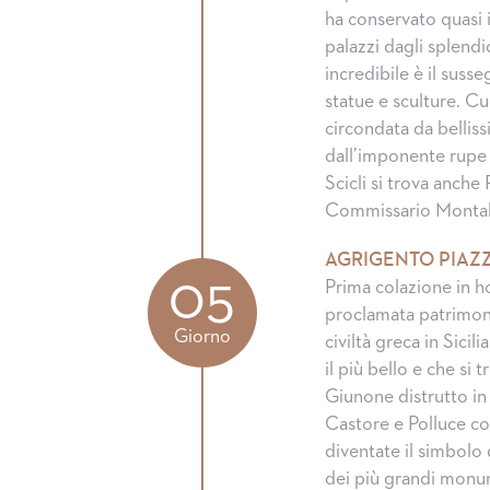
ha conservato quasi 
palazzi dagli splendi
incredibile è il susse
statue e sculture. Cu
circondata da belliss
dall’imponente rupe c
Scicli si trova anche
Commissario Montalb
AGRIGENTO PIAZ
05
Prima colazione in ho
proclamata patrimoni
Giorno
civiltà greca in Sicil
il più bello e che si 
Giunone distrutto in
Castore e Polluce cos
diventate il simbolo 
dei più grandi monum