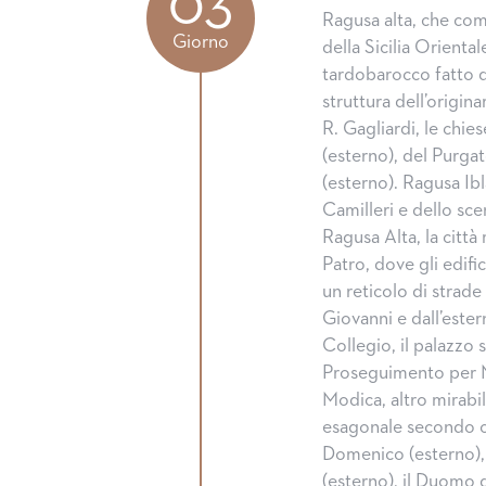
03
Ragusa alta, che com
Giorno
della Sicilia Orienta
tardobarocco fatto di
struttura dell’origin
R. Gagliardi, le chie
(esterno), del Purga
(esterno). Ragusa Ibl
Camilleri e dello sc
Ragusa Alta, la città
Patro, dove gli edifi
un reticolo di strade
Giovanni e dall’este
Collegio, il palazzo
Proseguimento per 
Modica, altro mirabil
esagonale secondo cri
Domenico (esterno), 
(esterno), il Duomo d