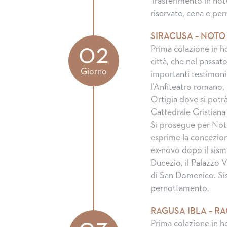
Trasferimento in hot
riservate, cena e pe
SIRACUSA – NOTO
02
Prima colazione in ho
città, che nel passat
Giorno
importanti testimoni
l’Anfiteatro romano, l
Ortigia dove si potr
Cattedrale Cristiana
Si prosegue per Noto, 
esprime la concezione
ex-novo dopo il sisma
Ducezio, il Palazzo V
di San Domenico. Si
pernottamento.
RAGUSA IBLA – R
Prima colazione in ho