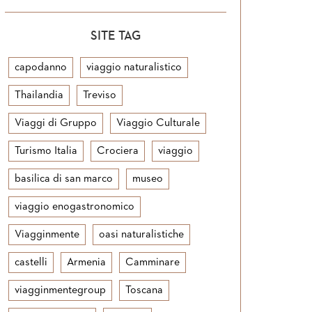
SITE TAG
capodanno
viaggio naturalistico
Thailandia
Treviso
Viaggi di Gruppo
Viaggio Culturale
Turismo Italia
Crociera
viaggio
basilica di san marco
museo
viaggio enogastronomico
Viagginmente
oasi naturalistiche
castelli
Armenia
Camminare
viagginmentegroup
Toscana