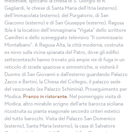
medievale, spiccano la chiesa di S. Giorgio di R.
Gagliardi, le chiese di Santa Maria dell’Itria (esterno),
dell’Immacolata (esterno), del Purgatorio, di San
Giacomo (esterno) e di San Giuseppe (esterno). Ragusa
Ibla è la location dell’immaginaria “Vigata” dello scrittore
Camilleri e dello sceneggiato televisivo “Il commissario
Montalbano”. A Ragusa Alta, la città moderna, costruita
ex novo sulla vicina spianata del Patro, dove gli edifici
settecenteschi hanno trovato più ampie vie di fuga in un
reticolo di strade spaziose e simmetriche, si visiterà il
Duomo di San Giovanni e dall’esterno guardando Palazzo
Zacco e Bertini, la Chiesa del Collegio, il palazzo sede
del vescovado (ex Palazzo Schiminà). Proseguimento per
Modica.
Pranzo in ristorante
. Nel pomeriggio visita di
Modica, altro mirabile scrigno dell’arte barocca siciliana
ricostruita su pianta esagonale secondo criteri estetici
del tutto barocchi. Visita del Palazzo San Domenico
(esterno), Santa Maria (esterno), la casa di Salvatore