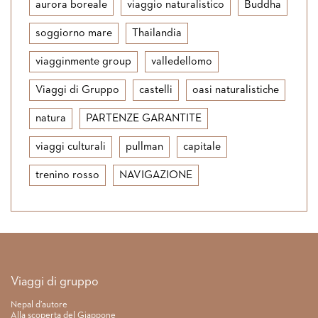
aurora boreale
viaggio naturalistico
Buddha
soggiorno mare
Thailandia
viagginmente group
valledellomo
Viaggi di Gruppo
castelli
oasi naturalistiche
natura
PARTENZE GARANTITE
viaggi culturali
pullman
capitale
trenino rosso
NAVIGAZIONE
Link rapidi
Viaggi di gruppo
Nepal d’autore
Alla scoperta del Giappone