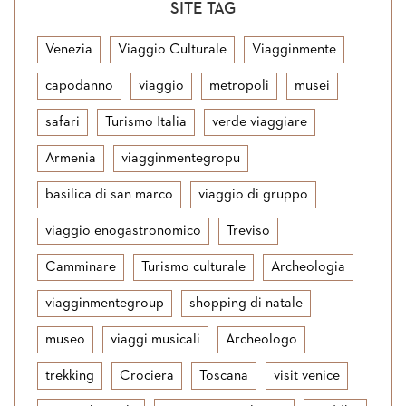
SITE TAG
Venezia
Viaggio Culturale
Viagginmente
capodanno
viaggio
metropoli
musei
safari
Turismo Italia
verde viaggiare
Armenia
viagginmentegropu
basilica di san marco
viaggio di gruppo
viaggio enogastronomico
Treviso
Camminare
Turismo culturale
Archeologia
viagginmentegroup
shopping di natale
museo
viaggi musicali
Archeologo
trekking
Crociera
Toscana
visit venice