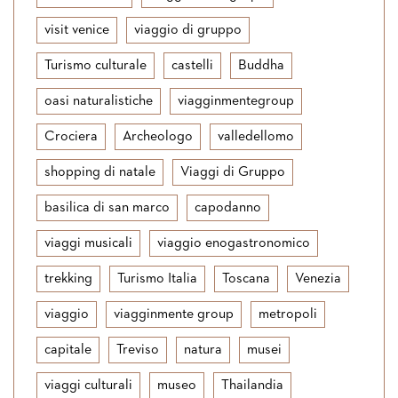
visit venice
viaggio di gruppo
Turismo culturale
castelli
Buddha
oasi naturalistiche
viagginmentegroup
Crociera
Archeologo
valledellomo
shopping di natale
Viaggi di Gruppo
basilica di san marco
capodanno
viaggi musicali
viaggio enogastronomico
trekking
Turismo Italia
Toscana
Venezia
viaggio
viagginmente group
metropoli
capitale
Treviso
natura
musei
viaggi culturali
museo
Thailandia