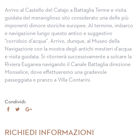
Arrivo al Castello del Catajo a Battaglia Terme e visita
guidata del meraviglioso sito considerato una delle più
imponenti dimore storiche europee. Al termine, imbarco
e navigazione lungo questo antico e suggestivo
“corridoio d’acqua”. Arrivo, dunque, al Museo della
Navigazione con la mostra degli antichi mestieri d’acqua
e visita guidata. Si ritornerà successivamente a solcare la
Riviera Euganea navigando il Canale Battaglia direzione
Monselice, dove effettueremo una gradevole
passeggiata e pranzo a Villa Contarini.
Condividi:
Share
Tweet
Share
on
on
Facebook
Google+
RICHIEDI INFORMAZIONI