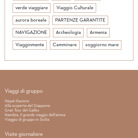
verde viaggiare
Viaggio Culturale
aurora boreale
PARTENZE GARANTITE
NAVIGAZIONE
Archeologia
Armenia
Viagginmente
Camminare
soggiorno mare
Link rapidi
Viaggi di gruppo
Nepal d’autore
Alla scoperta del Giappone
Gran Tour del Galles
Namibia, il grande viaggio dell’anima
Viaggio di gruppo in Sicilia
Visite giornaliere